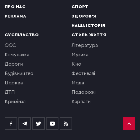
ПРО НАС
СПОРТ
РЕКЛАМА
ЗДОРОВ'Я
НАША ІСТОРІЯ
СУСПІЛЬСТВО
СТИЛЬ ЖИТТЯ
ООС
література
комуналка
музика
Дороги
кіно
будівництво
фестивалі
церква
мода
ДТП
подорожі
кримінал
Карпати