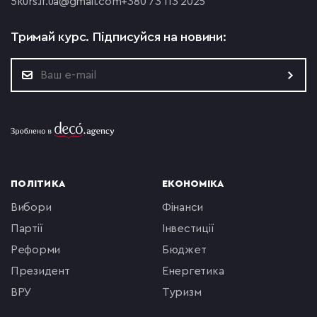
5
kurs.if.ua@gmail.com
+380 73 113 2025
Тримай курс.
Підписуйся на новини:
ПОЛІТИКА
ЕКОНОМІКА
вибори
фінанси
партії
інвестиції
реформи
бюджет
президент
енергетика
ВРУ
туризм