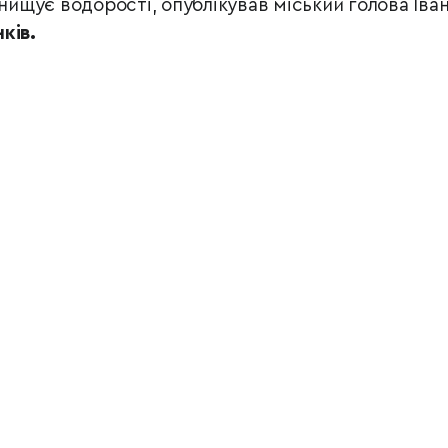
знищує водорості, опублікував міський голова Іва
ків.