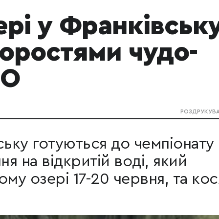
ері у Франківськ
оростями чудо-
ЕО
РОЗДРУКУВ
ську готуються до чемпіонату
ня на відкритій воді, який
му озері 17-20 червня, та кос