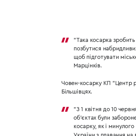
"Така косарка зробить
позбутися набридливих
щоб підготувати міське
Марцінків.
Човен-косарку КП "Центр ро
Більшівцях.
"З 1 квітня до 10 черв
об’єктах були забороне
косарку, як і минулого
України з плавання на 