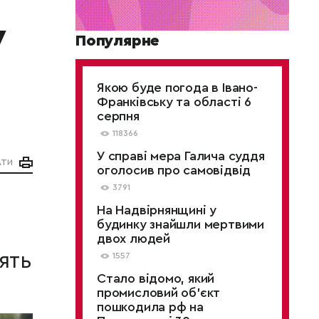
у
Популярне
Якою буде погода в Івано-
Франківську та області 6
серпня
118366
У справі мера Галича суддя
АТИ
оголосив про самовідвід
3791
На Надвірнянщині у
будинку знайшли мертвими
двох людей
ять
1557
Стало відомо, який
промисловий об’єкт
пошкодила рф на