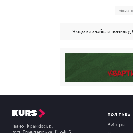
міське 
Якщо ви знайшли помилку, б
ПОЛІТИКА
вибори
Івано-Франківськ,
вул. Тринітарська, 11, оф. 5