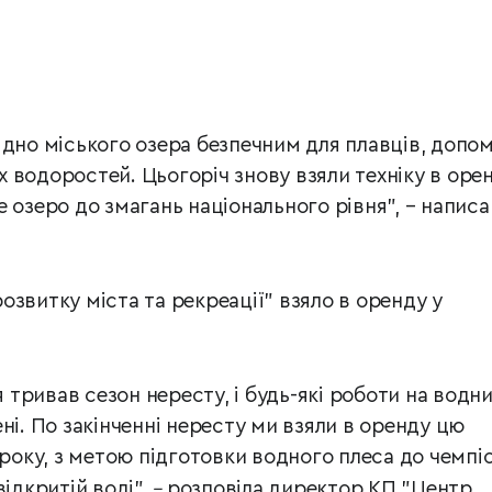
 дно міського озера безпечним для плавців, допо
 водоростей. Цьогоріч знову взяли техніку в орен
 озеро до змагань національного рівня", – написа
звитку міста та рекреації" взяло в оренду у
ня тривав сезон нересту, і будь-які роботи на водн
ні. По закінченні нересту ми взяли в оренду цю
 року, з метою підготовки водного плеса до чемпі
відкритій воді",
–
розповіла директор КП "Центр