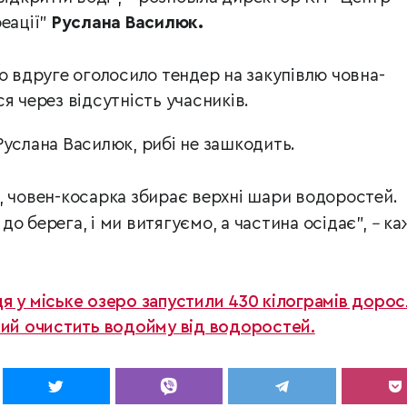
реації"
Руслана Василюк.
о вдруге оголосило тендер на закупівлю човна-
я через відсутність учасників.
Руслана Василюк, рибі не зашкодить.
, човен-косарка збирає верхні шари водоростей.
о берега, і ми витягуємо, а частина осідає",
–
ка
я у міське озеро запустили 430 кілограмів дорос
кий очистить водойму від водоростей.