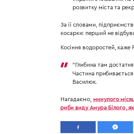
розвитку міста та рек
За її словами, підприємств
косарки: перший не відбувс
Косіння водоростей, каже 
"Глибина там достатня
Частина прибивається д
Василюк.
Нагадаємо,
минулого місяц
риби виду Амура Білого, я