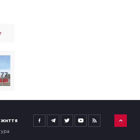
r
 ЖИТТЯ
тура