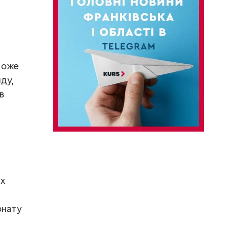
може
ду,
в
их
онату