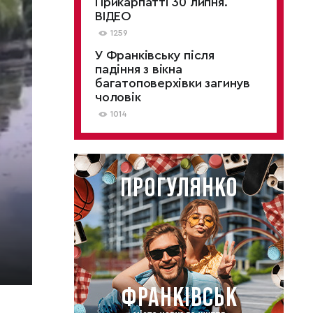
Прикарпатті 30 липня.
ВІДЕО
1259
У Франківську після
падіння з вікна
багатоповерхівки загинув
чоловік
1014