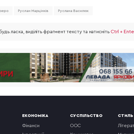
озеро
Руслан Марцінків
Руслана Василюк
удь ласка, виділіть фрагмент тексту та натисніть
Ctrl + Ente
ЕКОНОМІКА
СУСПІЛЬСТВО
СТИЛЬ
фінанси
ООС
літера