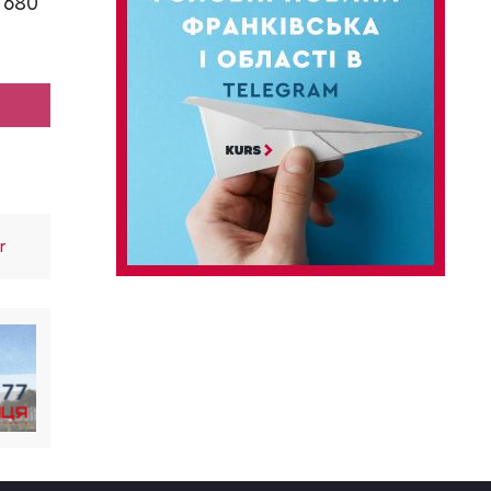
 680
r