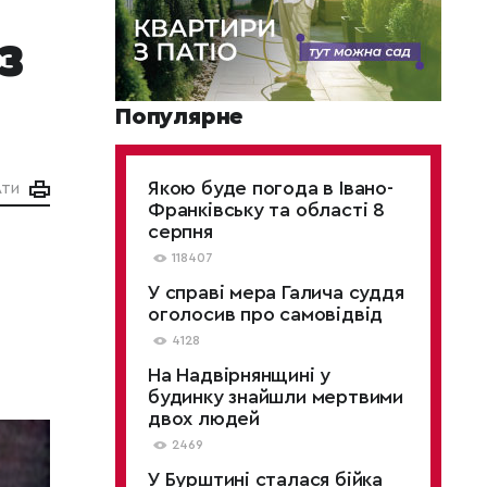
з
Популярне
Якою буде погода в Івано-
АТИ
Франківську та області 8
серпня
118407
У справі мера Галича суддя
оголосив про самовідвід
4128
На Надвірнянщині у
будинку знайшли мертвими
двох людей
2469
У Бурштині сталася бійка