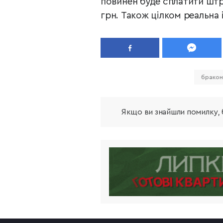
повинен буде сплатити штра
грн. Також цілком реальна 
бракон
Якщо ви знайшли помилку, б