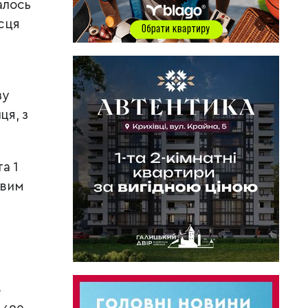
алось
ісця
зу
ця, з
а 1
овим
е