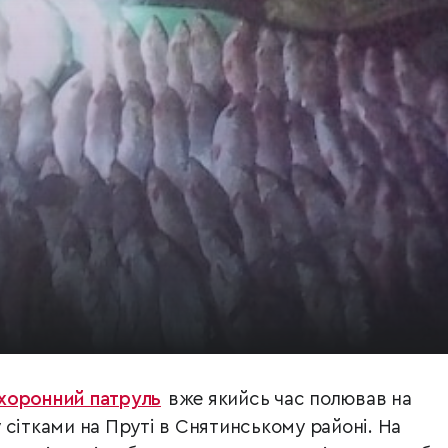
хоронний патруль
вже якийсь час полював на
 сітками на Пруті в Снятинському районі. На