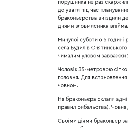
порушника не раз скаржили
до уваги під час плануванн
браконьєрства виїздили де
днями зловмисника впійма
Минулої суботи о 6 годині
села Будилів Снятинського
чималим уловом завважки 2
Чоловік 35-метровою сітко
головня. Для встановлення
човном.
На браконьєра склали адмі
правил рибальства). Човна,
Своїми діями браконьєр зав