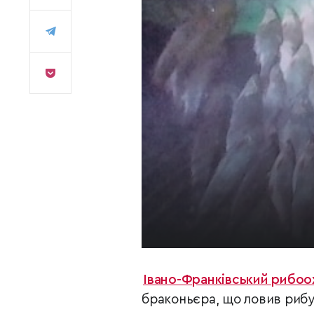
Івано-Франківський рибоо
браконьєра, що ловив рибу