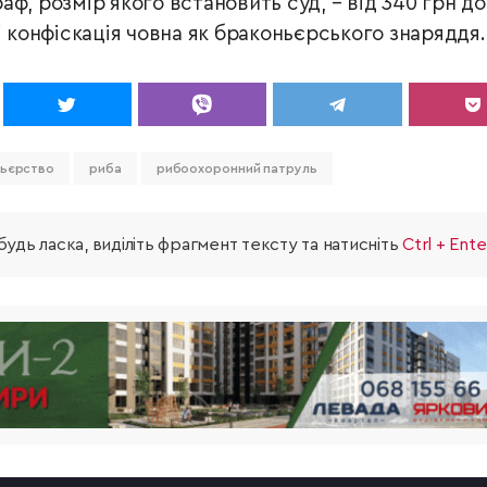
ф, розмір якого встановить суд, – від 340 грн до
і конфіскація човна як браконьєрського знаряддя.
ьєрство
риба
рибоохоронний патруль
удь ласка, виділіть фрагмент тексту та натисніть
Ctrl + Ente