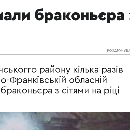
мали браконьєра 
РОЗДРУКУВ
ськогго району кілька разів
о-Франківській обласній
браконьєра з сітями на ріці