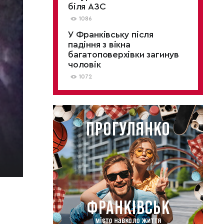
біля АЗС
1086
У Франківську після
падіння з вікна
багатоповерхівки загинув
чоловік
1072