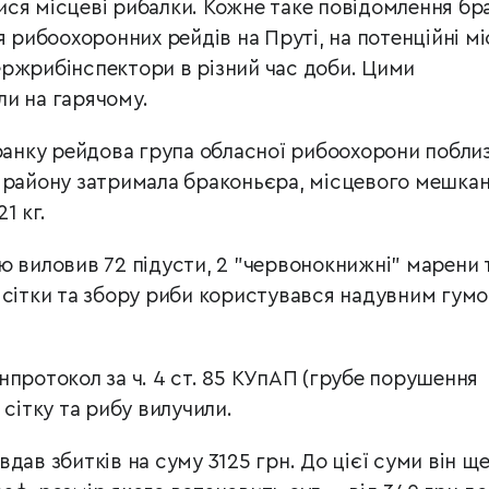
ся місцеві рибалки. Кожне таке повідомлення бр
я рибоохоронних рейдів на Пруті, на потенційні м
ржрибінспектори в різний час доби. Цими
ли на гарячому.
 ранку рейдова група обласної рибоохорони побли
 району затримала браконьєра, місцевого мешкан
1 кг.
ю виловив 72 підусти, 2 "червонокнижні" марени т
 сітки та збору риби користувався надувним гум
нпротокол за ч. 4 ст. 85 КУпАП (грубе порушення
 сітку та рибу вилучили.
дав збитків на суму 3125 грн. До цієї суми він щ