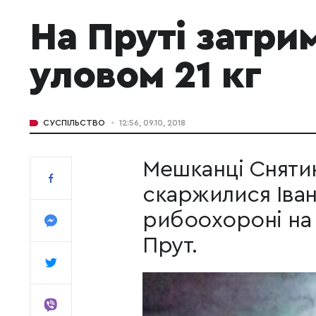
На Пруті затри
уловом 21 кг
СУСПІЛЬСТВО
12:56, 09.10, 2018
Мешканці Снятин
скаржилися Іван
рибоохороні на 
Прут.