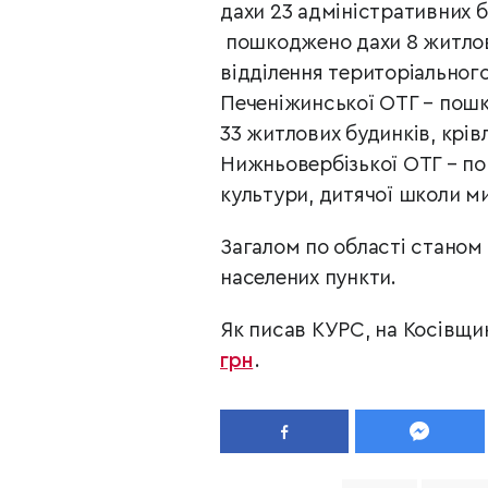
дахи 23 адміністративних б
пошкоджено дахи 8 житлови
відділення територіального
Печеніжинської ОТГ – пошко
33 житлових будинків, крів
Нижньовербізької ОТГ – по
культури, дитячої школи м
Загалом по області станом 
населених пункти.
Як писав КУРС, на Косівщи
грн
.