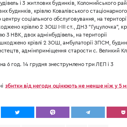
удівель і 3 житлових будинків, Коломийського рай
х будинків, крівлю Ковалівського стаціонарного
 центру соціального обслуговування, на територі
джено крівлю 2 ЗОШ І-ІІІ ст., ДНЗ "Гуцулочка", к
лю 3 НВК, двох адмінбудівель, на території
шкоджено крівлі 2 ЗОШ, амбулаторії ЗПСМ, будин
истецтв, адмінприміщення старости с. Великий Кл
на 6 год. 14 грудня знеструмлено три ЛЕП і 3
ні
збитки від негоди оцінюють не менше ніж у 5 