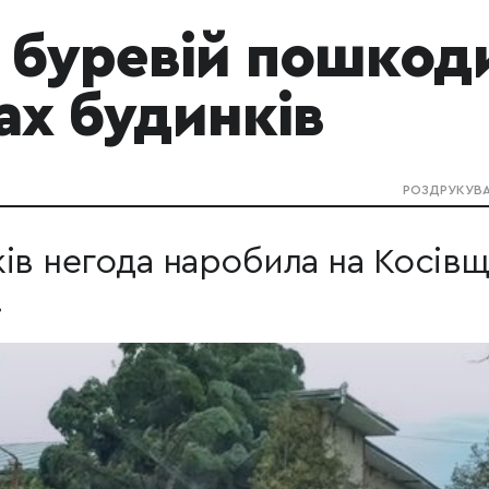
і буревій пошкод
ах будинків
РОЗДРУКУВ
ів негода наробила на Косівщ
.