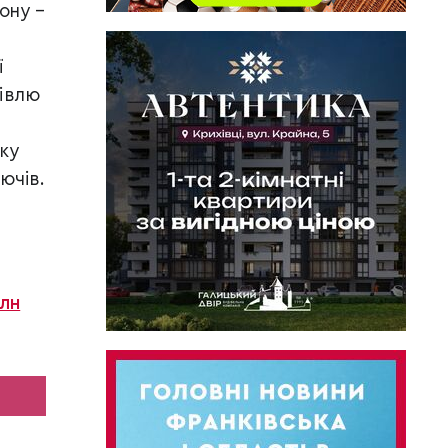
ону –
ї
рівлю
ку
ючів.
млн