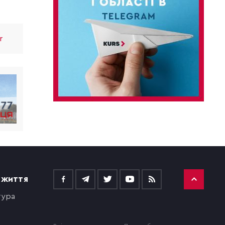
r
 ЖИТТЯ
тура