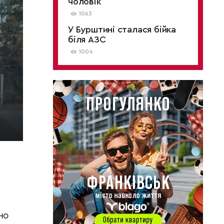
чоловік
1063
У Бурштині сталася бійка
біля АЗС
1004
з
но