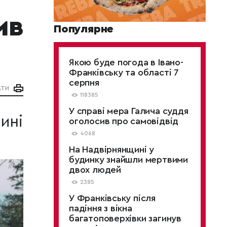
ив
Популярне
Якою буде погода в Івано-
Франківську та області 7
серпня
АТИ
118385
У справі мера Галича суддя
ині
оголосив про самовідвід
4068
На Надвірнянщині у
будинку знайшли мертвими
двох людей
2385
У Франківську після
падіння з вікна
багатоповерхівки загинув