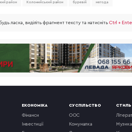
кий район
Коломийський район
буревій
негода
удь ласка, виділіть фрагмент тексту та натисніть
Ctrl + Ente
ЕКОНОМІКА
СУСПІЛЬСТВО
СТИЛЬ
фінанси
ООС
літера
інвестиції
комуналка
музика