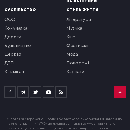
НАША ІСТОРІЯ
СУСПІЛЬСТВО
СТИЛЬ ЖИТТЯ
ООС
література
комуналка
музика
Дороги
кіно
будівництво
фестивалі
церква
мода
ДТП
подорожі
кримінал
Карпати
Всі права застережено. Повне або часткове використання матеріалів
інтернет-видання «КУРС» дозволяється тільки за умови активного,
прямого, відкритого для пошукових систем гіперпосилання на