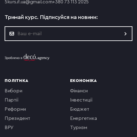
5
kurs.if.ua@gmail.com
+380 73 113 2025
Тримай курс.
Підписуйся на новини:
ПОЛІТИКА
ЕКОНОМІКА
вибори
фінанси
партії
інвестиції
реформи
бюджет
президент
енергетика
ВРУ
туризм