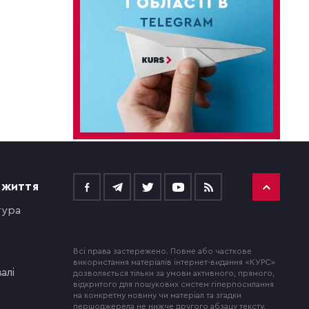
 ЖИТТЯ
тура
Всі права застережено. Повне або часткове
використання матеріалів інтернет-видання «КУРС»
алі
дозволяється тільки за умови активного, прямого,
відкритого для пошукових систем гіперпосилання
на конкретну новину чи матеріал та згадки
першоджерела не нижче другого абзацу тексту.