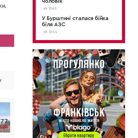
чоловік
ки.
1063
У Бурштині сталася бійка
біля АЗС
1044
r