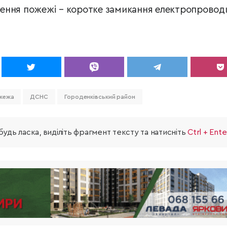
ення пожежі – коротке замикання електропровод
жежа
ДСНС
Городенківський район
удь ласка, виділіть фрагмент тексту та натисніть
Ctrl + Ente