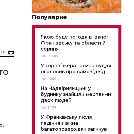
Популярне
Якою буде погода в Івано-
Франківську та області 7
серпня
АТИ
118385
У справі мера Галича суддя
го
оголосив про самовідвід
4080
На Надвірнянщині у
будинку знайшли мертвими
двох людей
2409
У Франківську після
падіння з вікна
а.
багатоповерхівки загинув