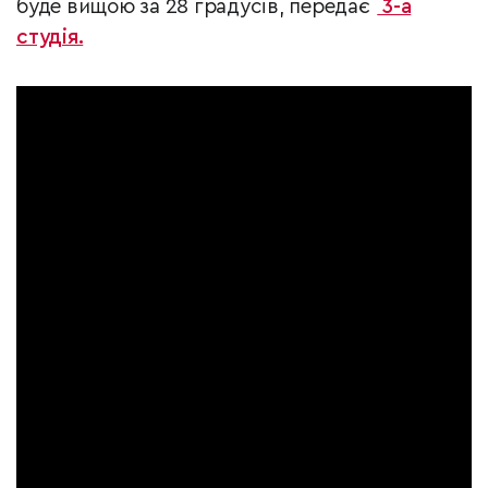
буде вищою за 28 градусів, передає
3-а
студія.