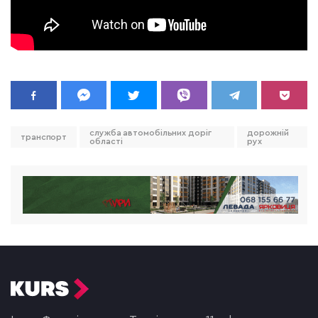
служба автомобільних доріг
дорожній
транспорт
області
рух