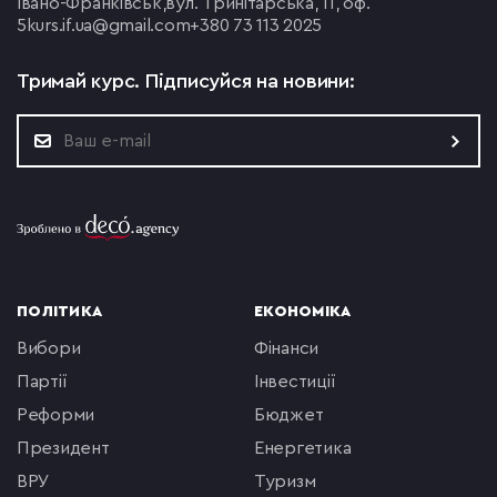
Івано-Франківськ,
вул. Тринітарська, 11, оф.
5
kurs.if.ua@gmail.com
+380 73 113 2025
Тримай курс.
Підписуйся на новини:
ПОЛІТИКА
ЕКОНОМІКА
вибори
фінанси
партії
інвестиції
реформи
бюджет
президент
енергетика
ВРУ
туризм