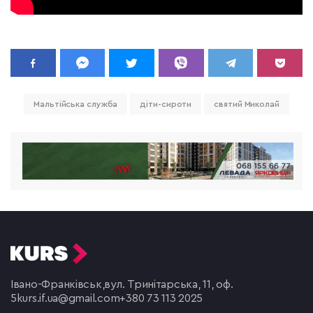
Мальтійська служба
діти-сироти
святий Миколай
Івано-Франківськ,
вул. Тринітарська, 11, оф.
5
kurs.if.ua@gmail.com
+380 73 113 2025