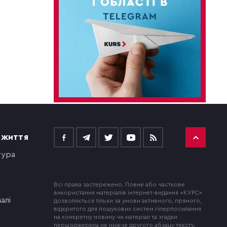
 ЖИТТЯ
тура
Всі права застережено. Повне або часткове
використання матеріалів інтернет-видання «КУРС»
алі
дозволяється тільки за умови активного, прямого,
відкритого для пошукових систем гіперпосилання
на конкретну новину чи матеріал та згадки
першоджерела не нижче другого абзацу тексту.