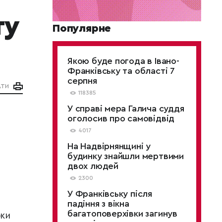
ту
Популярне
Якою буде погода в Івано-
Франківську та області 7
серпня
АТИ
118385
У справі мера Галича суддя
оголосив про самовідвід
4017
На Надвірнянщині у
будинку знайшли мертвими
двох людей
2300
У Франківську після
падіння з вікна
багатоповерхівки загинув
рки