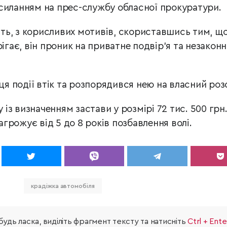
силанням на прес-службу обласної прокуратури.
ь, з корисливих мотивів, скориставшись тим, що
рігає, він проник на приватне подвір’я та незакон
сця події втік та розпорядився нею на власний роз
у із визначенням застави у розмірі 72 тис. 500 грн
грожує від 5 до 8 років позбавлення волі.
крадіжка автомобіля
удь ласка, виділіть фрагмент тексту та натисніть
Ctrl + Ente