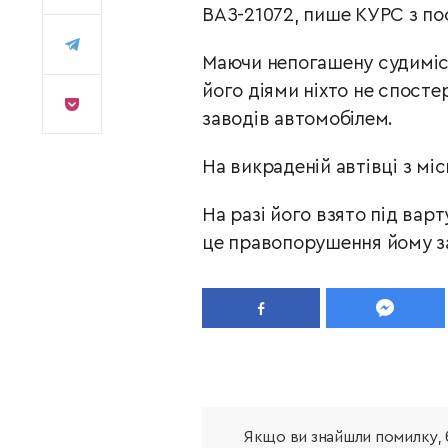
ВАЗ-21072, пише КУРС з по
Маючи непогашену судиміст
його діями ніхто не спосте
заводів автомобілем.
На викраденій автівці з мі
На разі його взято під варт
це правопорушення йому за
Якщо ви знайшли помилку, б