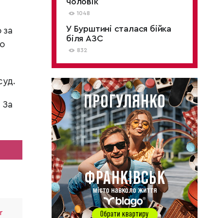
чоловік
1048
У Бурштині сталася бійка
 за
біля АЗС
но
832
суд.
.
За
r