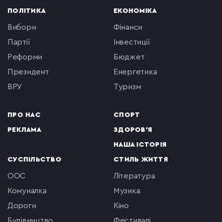
ПОЛІТИКА
ЕКОНОМІКА
вибори
фінанси
партії
інвестиції
реформи
бюджет
президент
енергетика
ВРУ
туризм
ПРО НАС
СПОРТ
РЕКЛАМА
ЗДОРОВ'Я
НАША ІСТОРІЯ
СУСПІЛЬСТВО
СТИЛЬ ЖИТТЯ
ООС
література
комуналка
музика
Дороги
кіно
будівництво
фестивалі