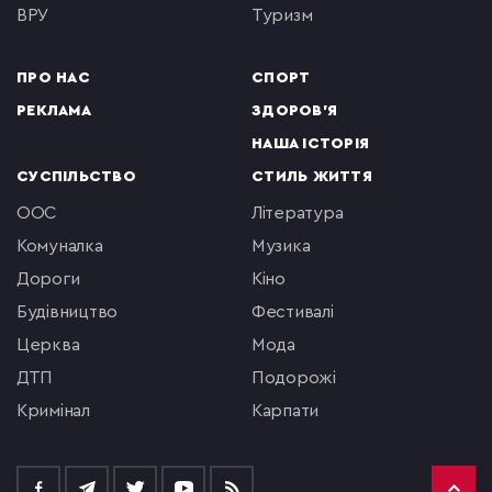
ВРУ
туризм
ПРО НАС
СПОРТ
РЕКЛАМА
ЗДОРОВ'Я
НАША ІСТОРІЯ
СУСПІЛЬСТВО
СТИЛЬ ЖИТТЯ
ООС
література
комуналка
музика
Дороги
кіно
будівництво
фестивалі
церква
мода
ДТП
подорожі
кримінал
Карпати