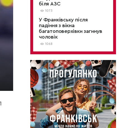
біля АЗС
1073
У Франківську після
падіння з вікна
багатоповерхівки загинув
чоловік
1068
П