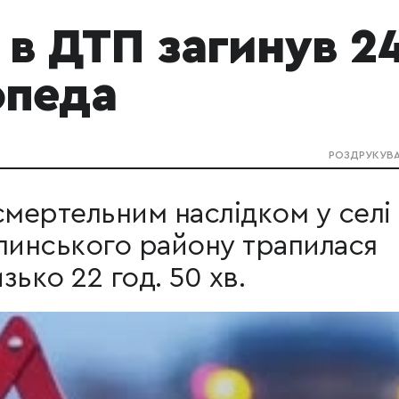
 в ДТП загинув 24
опеда
РОЗДРУКУВ
смертельним наслідком у селі
инського району трапилася
ько 22 год. 50 хв.