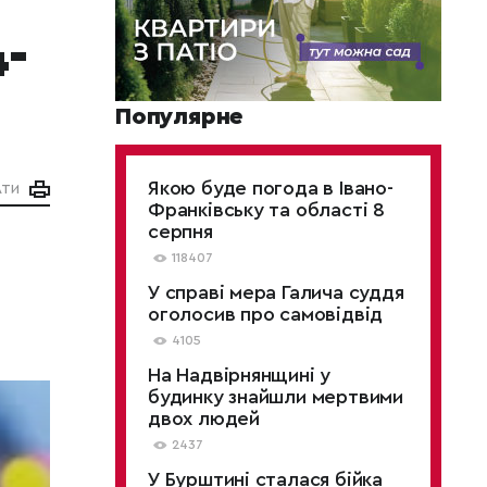
-
Популярне
Якою буде погода в Івано-
АТИ
Франківську та області 8
серпня
118407
У справі мера Галича суддя
оголосив про самовідвід
4105
На Надвірнянщині у
будинку знайшли мертвими
двох людей
2437
У Бурштині сталася бійка