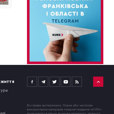
 ЖИТТЯ
тура
Всі права застережено. Повне або часткове
використання матеріалів інтернет-видання «КУРС»
алі
дозволяється тільки за умови активного, прямого,