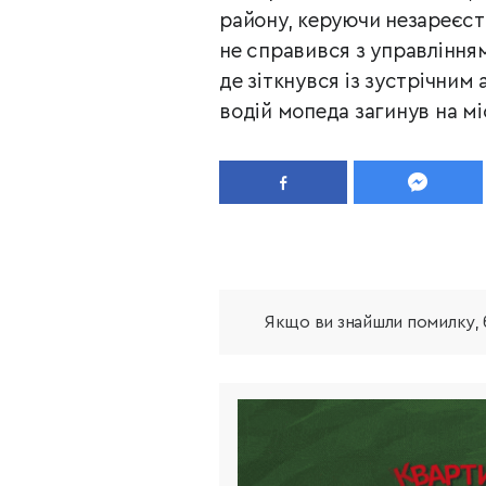
району, керуючи незареєс
не справився з управлінням
де зіткнувся із зустрічним
водій мопеда загинув на міс
Якщо ви знайшли помилку, б