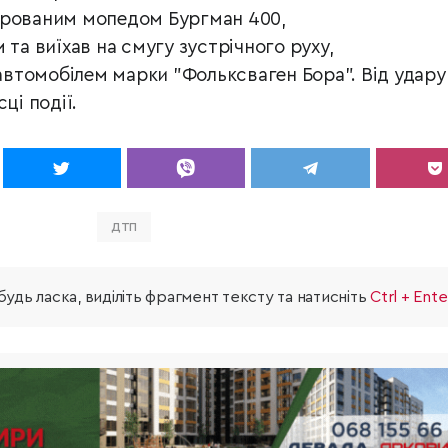
трованим мопедом Бургман 400,
 та виїхав на смугу зустрічного руху,
 автомобілем марки "Фольксваген Бора". Від удару
ці події.
ДТП
удь ласка, виділіть фрагмент тексту та натисніть
Ctrl + Ente