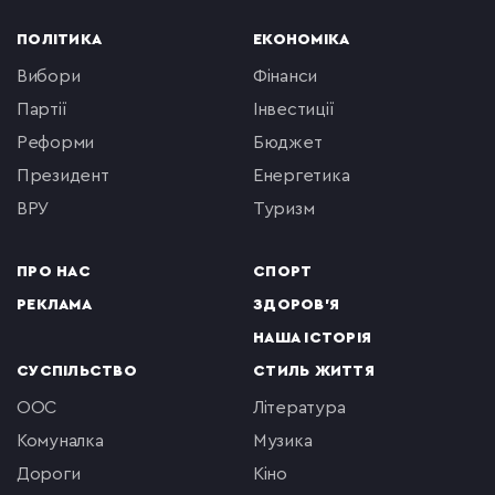
ПОЛІТИКА
ЕКОНОМІКА
вибори
фінанси
партії
інвестиції
реформи
бюджет
президент
енергетика
ВРУ
туризм
ПРО НАС
СПОРТ
РЕКЛАМА
ЗДОРОВ'Я
НАША ІСТОРІЯ
СУСПІЛЬСТВО
СТИЛЬ ЖИТТЯ
ООС
література
комуналка
музика
Дороги
кіно