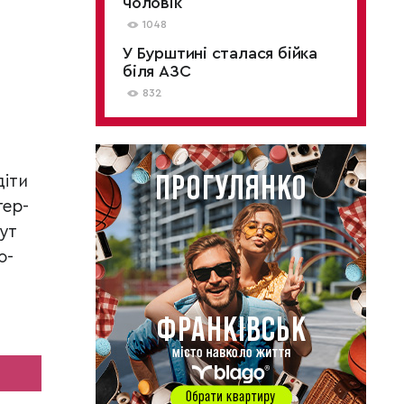
чоловік
1048
У Бурштині сталася бійка
біля АЗС
832
діти
тер-
ут
о-