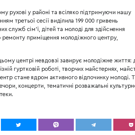
му рухові у районі та всіляко підтримуючи нашу
ням третьої сесії виділила 199 000 гривень
х служб сім'ї, дітей та молоді для здійснення
 ремонту приміщення молодіжного центру,
цьому центрі невдовзі завирує молодіжне життя: 
ізній гуртковій роботі, творчих майстернях, майс
ентр стане ядром активного відпочинку молоді. Т
чори, концерти, тематичні розважальні культурн
теки.