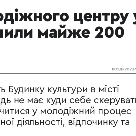
одіжного центру 
ілили майже 200
РОЗДРУКУВ
ь Будинку культури в місті
дь не має куди себе скеруват
ючитися у молодіжний процес
ої діяльності, відпочинку та