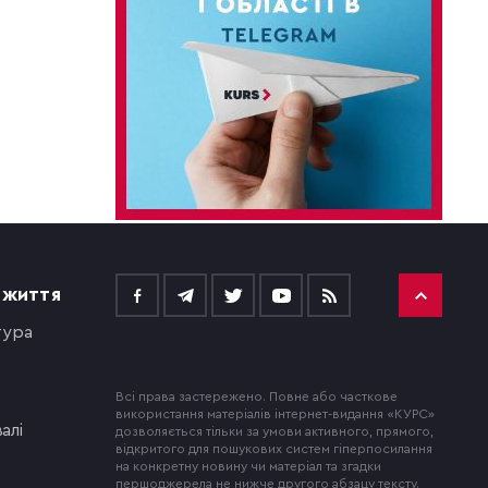
 ЖИТТЯ
тура
Всі права застережено. Повне або часткове
використання матеріалів інтернет-видання «КУРС»
алі
дозволяється тільки за умови активного, прямого,
відкритого для пошукових систем гіперпосилання
на конкретну новину чи матеріал та згадки
першоджерела не нижче другого абзацу тексту.