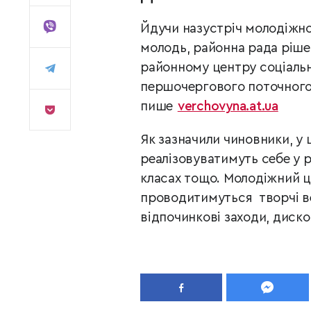
Йдучи назустріч молодіжно
молодь, районна рада рішен
районному центру соціальни
першочергового поточного
пише
verchovyna.at.ua
Як зазначили чиновники, у 
реалізовуватимуть себе у р
класах тощо. Молодіжний ц
проводитимуться творчі ве
відпочинкові заходи, диско