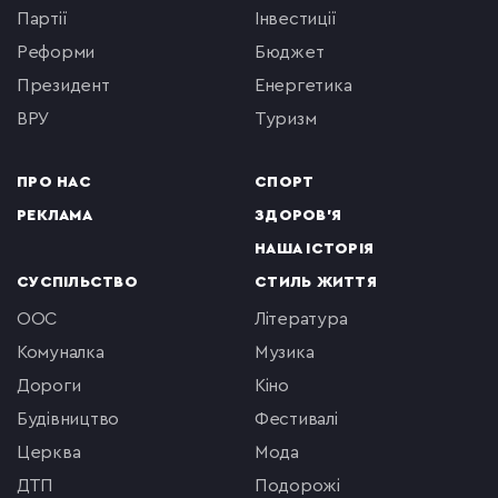
партії
інвестиції
реформи
бюджет
президент
енергетика
ВРУ
туризм
ПРО НАС
СПОРТ
РЕКЛАМА
ЗДОРОВ'Я
НАША ІСТОРІЯ
СУСПІЛЬСТВО
СТИЛЬ ЖИТТЯ
ООС
література
комуналка
музика
Дороги
кіно
будівництво
фестивалі
церква
мода
ДТП
подорожі