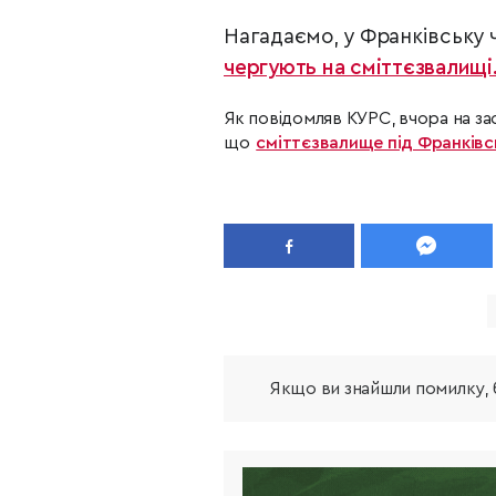
Нагадаємо, у
Франківську ч
чергують на сміттєзвалищі
Як повідомляв КУРС, вчора на зас
що
сміттєзвалище під Франківс
Якщо ви знайшли помилку, б