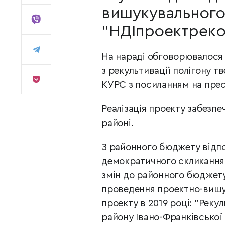
вишукувального 
"НДІпроектрекон
На нараді обговорювалося
з рекультивації полігону т
КУРС з посиланням на пре
Реалізація проекту забезпе
районі.
З районного бюджету відпо
демократичного скликання 
змін до районного бюджету 
проведення проектно-вишук
проекту в 2019 році: "Реку
району Івано-Франківської 