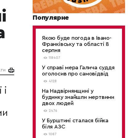
і
Популярне
а
Якою буде погода в Івано-
Франківську та області 8
серпня
118407
У справі мера Галича суддя
АТИ
оголосив про самовідвід
4128
 і
На Надвірнянщині у
будинку знайшли мертвими
двох людей
ми
2476
У Бурштині сталася бійка
біля АЗС
1087