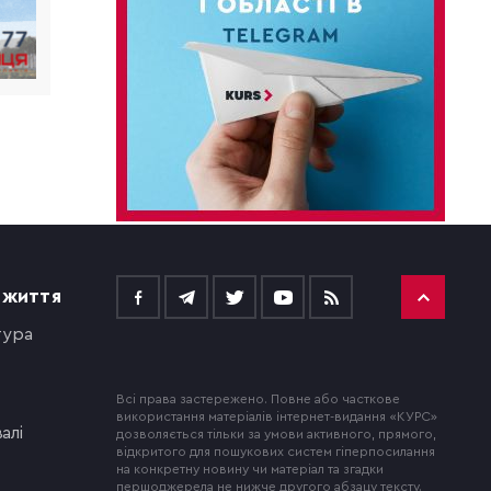
 ЖИТТЯ
тура
Всі права застережено. Повне або часткове
використання матеріалів інтернет-видання «КУРС»
алі
дозволяється тільки за умови активного, прямого,
відкритого для пошукових систем гіперпосилання
на конкретну новину чи матеріал та згадки
першоджерела не нижче другого абзацу тексту.