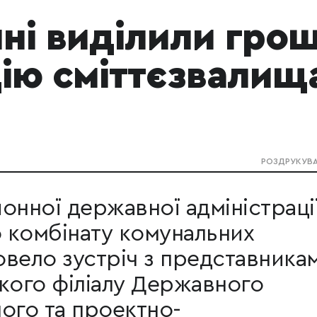
ні виділили грош
ію сміттєзвалищ
РОЗДРУКУВ
онної державної адміністрації
 комбінату комунальних
вело зустріч з представника
кого філіалу Державного
ого та проектно-