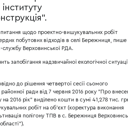
інституту
струкція".
 питання щодо проектно-вишукувальних робіт
вердих побутових відходів в селі Бережниця, пише
с-службу Верховинської РДА.
чить запобігання надзвичайної екологічної ситуаці
відно до рішення четвертої сесії сьомого
районної ради від 7 червня 2016 року "Про внесе
на 2016 рік" виділено кошти в сумі 41,278 тис. гр
увальних робіт на об’єкт (коректура виконання
льтивація полігону ТПВ в с. Бережниця Верховинс
області").