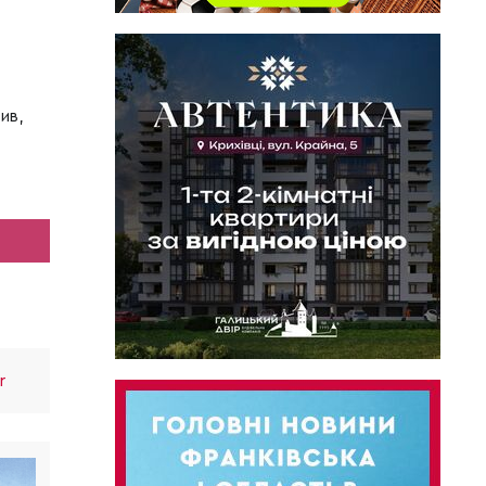
ив,
r