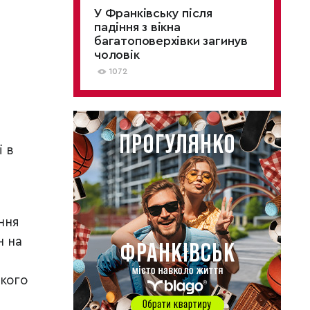
У Франківську після
падіння з вікна
багатоповерхівки загинув
чоловік
1072
ї в
ння
н на
ького