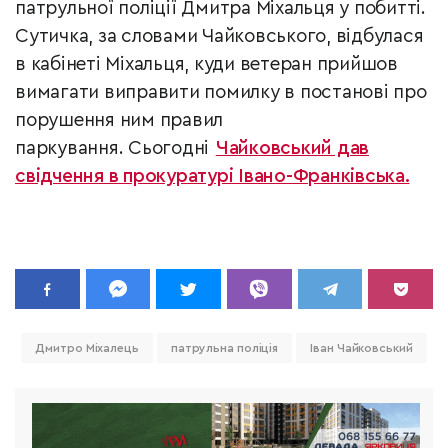
патрульної поліції Дмитра Міхальця у побитті.
Сутичка, за словами Чайковського, відбулася
в кабінеті Міхальця, куди ветеран прийшов
вимагати виправити помилку в постанові про
порушення ним правил
паркування. Сьогодні
Чайковський дав
свідчення в прокуратурі Івано-Франківська.
Дмитро Міхалець
патрульна поліція
Іван Чайковський