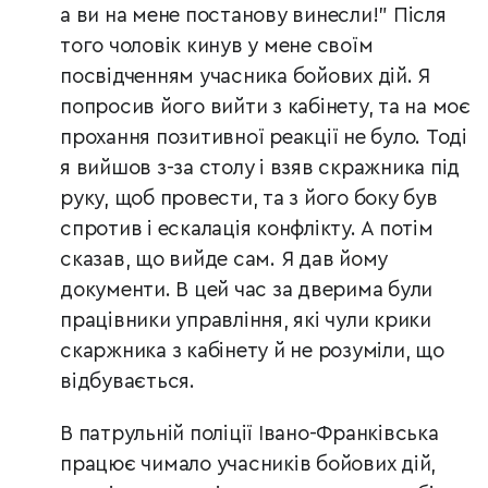
а ви на мене постанову винесли!" Після
того чоловік кинув у мене своїм
посвідченням учасника бойових дій. Я
попросив його вийти з кабінету, та на моє
прохання позитивної реакції не було. Тоді
я вийшов з-за столу і взяв скражника під
руку, щоб провести, та з його боку був
спротив і ескалація конфлікту. А потім
сказав, що вийде сам. Я дав йому
документи. В цей час за дверима були
працівники управління, які чули крики
скаржника з кабінету й не розуміли, що
відбувається.
В патрульній поліції Івано-Франківська
працює чимало учасників бойових дій,