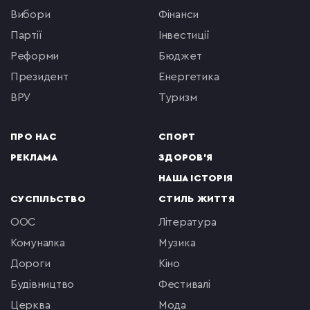
вибори
фінанси
партії
інвестиції
реформи
бюджет
президент
енергетика
ВРУ
туризм
ПРО НАС
СПОРТ
РЕКЛАМА
ЗДОРОВ'Я
НАША ІСТОРІЯ
СУСПІЛЬСТВО
СТИЛЬ ЖИТТЯ
ООС
література
комуналка
музика
Дороги
кіно
будівництво
фестивалі
церква
мода