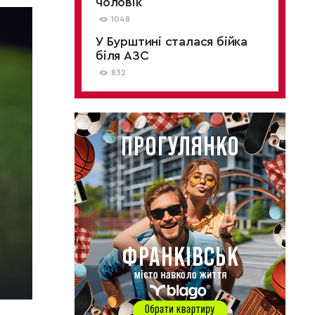
чоловік
1048
У Бурштині сталася бійка
біля АЗС
832