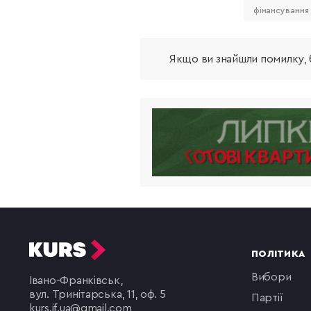
фінансування
Якщо ви знайшли помилку, б
ПОЛІТИКА
вибори
Івано-Франківськ,
вул. Тринітарська, 11, оф. 5
партії
kurs.if.ua@gmail.com