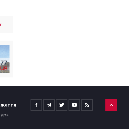
r
 ЖИТТЯ
тура