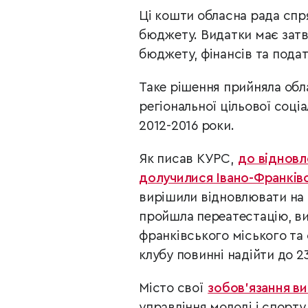
Ці кошти обласна рада спр
бюджету. Видатки має затв
бюджету, фінансів та подат
Таке рішення прийняла обл
регіональної цільової соці
2012-2016 роки.
Як писав КУРС,
до відновл
долучилися Івано-Франківс
вирішили відновлювати на 
пройшла переатестацію, ви
франківського міського та
клубу повинні надійти до 2
Місто свої
зобов’язання в
управління молоді і спорту