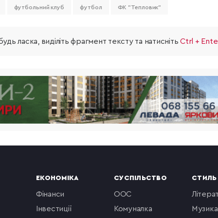
футбольний клуб
футбол
ФК "Тепловик"
удь ласка, виділіть фрагмент тексту та натисніть
Ctrl + Ente
ЕКОНОМІКА
СУСПІЛЬСТВО
СТИЛЬ
фінанси
ООС
літера
інвестиції
комуналка
музика