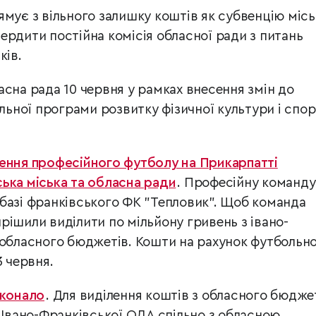
ямує з вільного залишку коштів як субвенцію міс
ердити постійна комісія обласної ради з питань
ків.
асна рада 10 червня у рамках внесення змін до
альної програми розвитку фізичної культури і спор
ення професійного футболу на Прикарпатті
ька міська та обласна ради
. Професійну команду
базі франківського ФК "Тепловик". Щоб команда
рішили виділити по мільйону гривень з івано-
 обласного бюджетів. Кошти на рахунок футбольн
3 червня.
иконало
. Для виділення коштів з обласного бюдже
 Івано-Франківської ОДА спільно з обласною