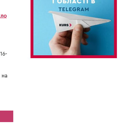
гло
16-
 на