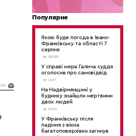
Популярне
Якою буде погода в Івано-
Франківську та області 7
серпня
118385
У справі мера Галича суддя
оголосив про самовідвід
4017
АТИ
На Надвірнянщині у
будинку знайшли мертвими
двох людей
2300
о
У Франківську після
падіння з вікна
багатоповерхівки загинув