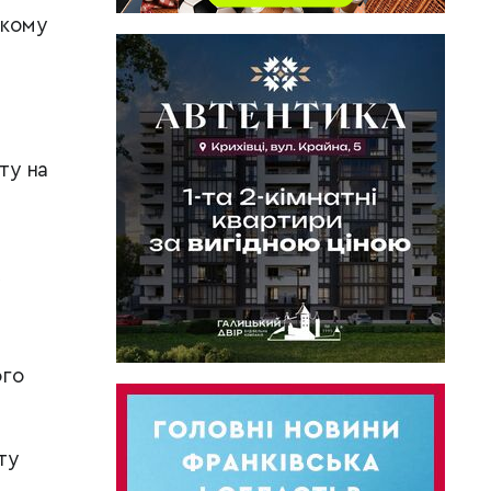
ькому
ту на
ого
ту