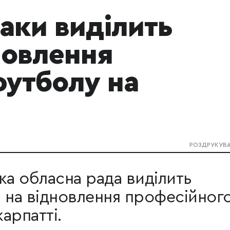
аки виділить
новлення
футболу на
РОЗДРУКУВ
ка обласна рада виділить
 на відновлення професійног
арпатті.