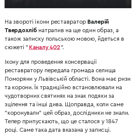
На звороті ікони реставратор
Валерій
Твердохліб
натрапив на ще один образ, а
також записку польською мовою, йдеться в
сюжеті "
Каналу 402
".
Ікону для проведення консервації
реставратору передала громада селища
Поморяни у Львівській області. Вона має ризи
та корони. Їх традиційно встановлювали на
чудотворних святинях на знак подяки за
зцілення та інші дива. Щоправда, коли саме
"коронували" цей образ, дослідники не знали.
Тепер припускають, що це сталося у 1847
році. Саме така дата вказана у записці.