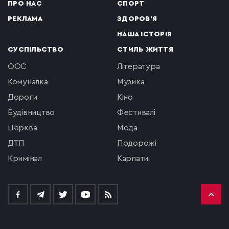
ПРО НАС
СПОРТ
РЕКЛАМА
ЗДОРОВ'Я
НАША ІСТОРІЯ
СУСПІЛЬСТВО
СТИЛЬ ЖИТТЯ
ООС
література
комуналка
музика
Дороги
кіно
будівництво
фестивалі
церква
мода
ДТП
подорожі
кримінал
Карпати