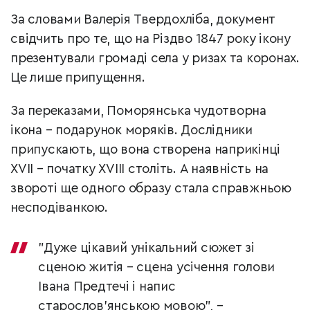
За словами Валерія Твердохліба, документ
свідчить про те, що на Різдво 1847 року ікону
презентували громаді села у ризах та коронах.
Це лише припущення.
За переказами, Поморянська чудотворна
ікона – подарунок моряків. Дослідники
припускають, що вона створена наприкінці
XVII – початку XVIII століть. А наявність на
звороті ще одного образу стала справжньою
несподіванкою.
"Дуже цікавий унікальний сюжет зі
сценою житія – сцена усічення голови
Івана Предтечі і напис
старослов'янською мовою", –