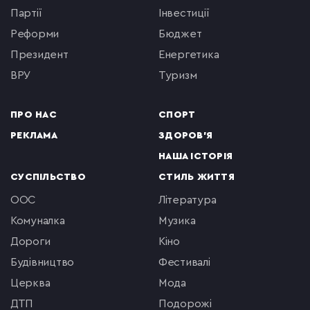
партії
інвестиції
реформи
бюджет
президент
енергетика
ВРУ
туризм
ПРО НАС
СПОРТ
РЕКЛАМА
ЗДОРОВ'Я
НАША ІСТОРІЯ
СУСПІЛЬСТВО
СТИЛЬ ЖИТТЯ
ООС
література
комуналка
музика
Дороги
кіно
будівництво
фестивалі
церква
мода
ДТП
подорожі