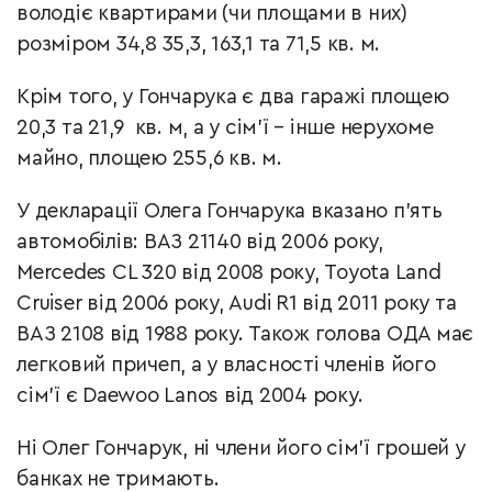
володіє квартирами (чи площами в них)
розміром 34,8 35,3, 163,1 та 71,5 кв. м.
Крім того, у Гончарука є два гаражі площею
20,3 та 21,9 кв. м, а у сім’ї – інше нерухоме
майно, площею 255,6 кв. м.
У декларації Олега Гончарука вказано п’ять
автомобілів: ВАЗ 21140 від 2006 року,
Mercedes CL 320 від 2008 року, Toyota Land
Cruiser від 2006 року, Audi R1 від 2011 року та
ВАЗ 2108 від 1988 року. Також голова ОДА має
легковий причеп, а у власності членів його
сім’ї є Daewoo Lanos від 2004 року.
Ні Олег Гончарук, ні члени його сім’ї грошей у
банках не тримають.