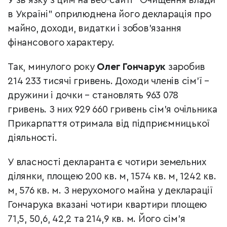
У зв'язку з цим на веб-сайті "Очищення влади
в Україні" оприлюднена його декларація про
майно, доходи, видатки і зобов’язання
фінансового характеру.
Так, минулого року
Олег Гончарук
заробив
214 233 тисячі гривень. Доходи членів сім’ї –
дружини і дочки – становлять 963 078
гривень. З них 929 660 гривень сім’я очільника
Прикарпаття отримала від підприємницької
діяльності.
У власності декларанта є чотири земельних
ділянки, площею 200 кв. м, 1574 кв. м, 1242 кв.
м, 576 кв. м. З нерухомого майна у декларації
Гончарука вказані чотири квартири площею
71,5, 50,6, 42,2 та 214,9 кв. м. Його сім’я