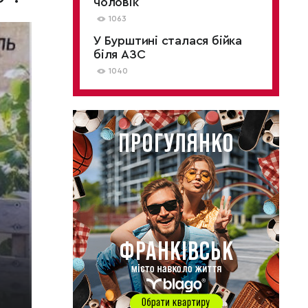
чоловік
1063
У Бурштині сталася бійка
біля АЗС
1040