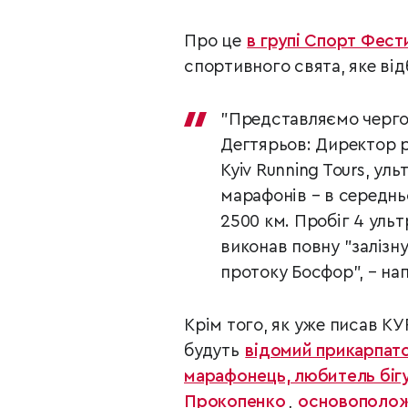
Про це
в групі Спорт Фест
спортивного свята, яке від
"Представляємо черго
Дегтярьов: Директор pr
Kyiv Running Tours, ул
марафонів – в середньом
2500 км. Пробіг 4 ульт
виконав повну "залізну
протоку Босфор", – на
Крім того, як уже писав К
будуть
відомий прикарпатс
марафонець, любитель біг
Прокопенко
,
основоположн