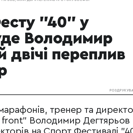
есту "40" у
уде Володимир
й двічі переплив
р
РОЗДРУКУВ
 марафонів, тренер та директ
s front" Володимир Дегтярьов
кторів на Спорт Фестивалі "40