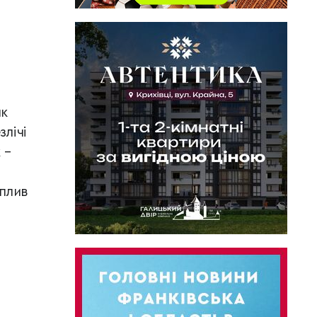
ик
злічі
 –
еплив