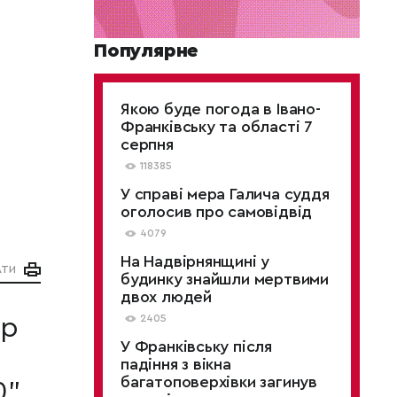
Популярне
Якою буде погода в Івано-
Франківську та області 7
серпня
118385
У справі мера Галича суддя
оголосив про самовідвід
4079
На Надвірнянщині у
АТИ
будинку знайшли мертвими
двох людей
2405
ор
У Франківську після
падіння з вікна
багатоповерхівки загинув
".