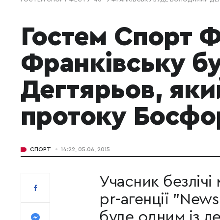
Гостем Спорт Ф
Франківську б
Дегтярьов, яки
протоку Босфо
СПОРТ
14:22, 05.06, 2015
Учасник безлічі
pr-агенції "New
буде одним із ле