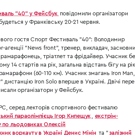
иваль "40" у Фейсбук
повідомили організатори
будеться у Франківську 20-21 червня.
вого гостя Спорт Фестиваль "40": Володимир
-агенції "News front", тренер, викладач, засновн
ьтрамарафонець, тріатлет та фрідайвер. Учасник бе
у 14 стартів на рік, загальна відстань бігу на рік
рамарафони (60-110 км). Учасник змагань Iron Man,
" дистанцію Iron Solo вперше в Україні. Двічі пер
писали організатори у Фейсбук.
УРС, серед лекторів спортивного фестивалю
ький параолімпієць Ігор Кипещук
,
екстрім-
у по льодовиках Олексій
ик воркауту в Україні Денис Мінін
та "
залізний