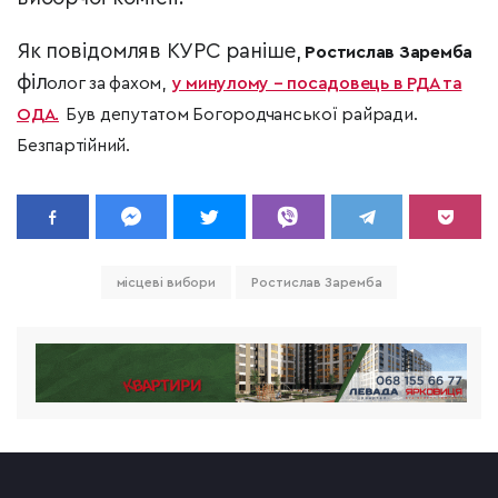
Як повідомляв КУРС раніше,
Ростислав Заремба
філ
олог за фахом,
у минулому – посадовець в РДА та
ОДА.
Був депутатом Богородчанської райради.
Безпартійний.
місцеві вибори
Ростислав Заремба