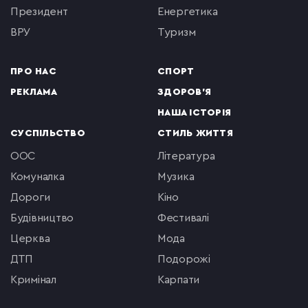
президент
енергетика
ВРУ
туризм
ПРО НАС
СПОРТ
РЕКЛАМА
ЗДОРОВ'Я
НАША ІСТОРІЯ
СУСПІЛЬСТВО
СТИЛЬ ЖИТТЯ
ООС
література
комуналка
музика
Дороги
кіно
будівництво
фестивалі
церква
мода
ДТП
подорожі
кримінал
Карпати