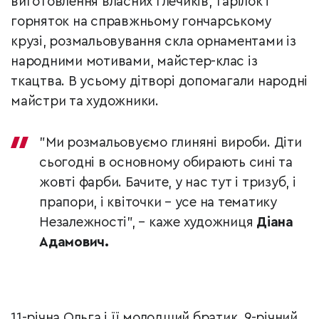
виготовлення власних глечиків, тарілок і
горняток на справжньому гончарському
крузі, розмальовування скла орнаментами із
народними мотивами, майстер-клас із
ткацтва. В усьому дітворі допомагали народні
майстри та художники.
"Ми розмальовуємо глиняні вироби. Діти
сьогодні в основному обирають сині та
жовті фарби. Бачите, у нас тут і тризуб, і
прапори, і квіточки – усе на тематику
Незалежності", – каже художниця
Діана
Адамович.
11-річна Ольга і її молодший братик, 9-річний