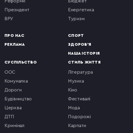
реформи
бюджет
президент
енергетика
ВРУ
туризм
ПРО НАС
СПОРТ
РЕКЛАМА
ЗДОРОВ'Я
НАША ІСТОРІЯ
СУСПІЛЬСТВО
СТИЛЬ ЖИТТЯ
ООС
література
комуналка
музика
Дороги
кіно
будівництво
фестивалі
церква
мода
ДТП
подорожі
кримінал
Карпати