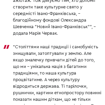
ажіотаж. Тож дякуємо тим, хто допоміг
створити таке культурне свято у
середмісті Івано-Франківська, –
благодійному фондові Олександра
Шевченка "Новий Івано-Франківськ"", –
додала Марія Червак.
"Століттями наші традиції і самобуність
знищували, затоптували у землю. Але
якщо змалечку привчати дітей до того,
що ми – унікальна нація з багатими
традиціями, то наша культура
процвітатиме. А через культуру
відродиться держава. Ті тарілочки,
рушнички, картини етнопростору повинні
показати нашим діткам, що не тільки