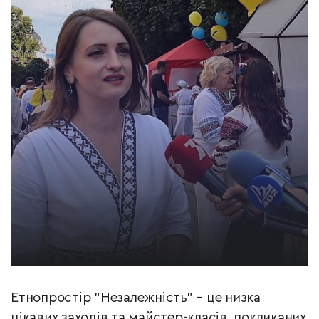
Етнопростір "Незалежність" – це низка
цікавих заходів та майстер-класів, покликаних