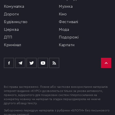
комуналка
музика
Дороги
кіно
будівництво
фестивалі
церква
мода
ДТП
подорожі
кримінал
Карпати
Всі права застережено. Повне або часткове використання матеріалів
інтернет-видання «КУРС» дозволяється тільки за умови активного,
прямого, відкритого для пошукових систем гіперпосилання на
конкретну новину чи матеріал та згадки першоджерела не нижче
другого абзацу тексту.
Заборонено передрук матеріалів з рубрики «БЛОГИ» без письмового
дозволу редакції.