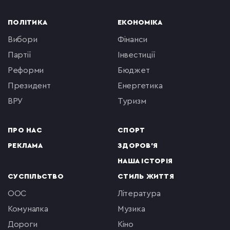
ПОЛІТИКА
ЕКОНОМІКА
вибори
фінанси
партії
інвестиції
реформи
бюджет
президент
енергетика
ВРУ
туризм
ПРО НАС
СПОРТ
РЕКЛАМА
ЗДОРОВ'Я
НАША ІСТОРІЯ
СУСПІЛЬСТВО
СТИЛЬ ЖИТТЯ
ООС
література
комуналка
музика
Дороги
кіно