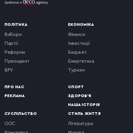
ПОЛІТИКА
ЕКОНОМІКА
вибори
фінанси
партії
інвестиції
реформи
бюджет
президент
енергетика
ВРУ
туризм
ПРО НАС
СПОРТ
РЕКЛАМА
ЗДОРОВ'Я
НАША ІСТОРІЯ
СУСПІЛЬСТВО
СТИЛЬ ЖИТТЯ
ООС
література
комуналка
музика