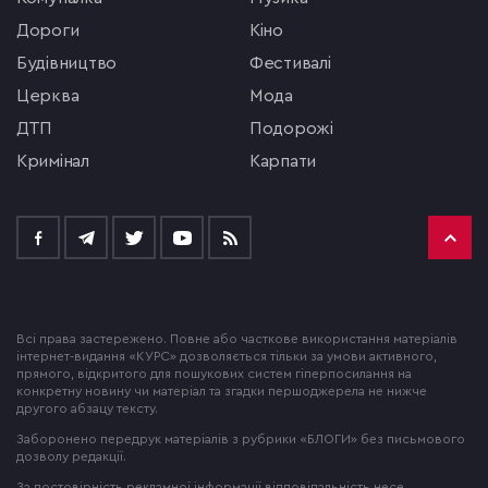
Дороги
кіно
будівництво
фестивалі
церква
мода
ДТП
подорожі
кримінал
Карпати
Всі права застережено. Повне або часткове використання матеріалів
інтернет-видання «КУРС» дозволяється тільки за умови активного,
прямого, відкритого для пошукових систем гіперпосилання на
конкретну новину чи матеріал та згадки першоджерела не нижче
другого абзацу тексту.
Заборонено передрук матеріалів з рубрики «БЛОГИ» без письмового
дозволу редакції.
За достовірність рекламної інформації відповідальність несе