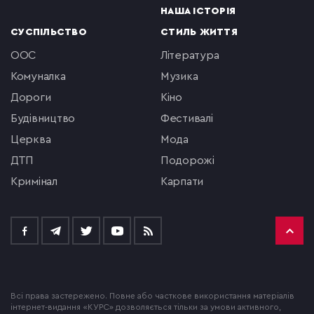
НАША ІСТОРІЯ
СУСПІЛЬСТВО
СТИЛЬ ЖИТТЯ
ООС
література
комуналка
музика
Дороги
кіно
будівництво
фестивалі
церква
мода
ДТП
подорожі
кримінал
Карпати
Всі права застережено. Повне або часткове використання матеріалів
інтернет-видання «КУРС» дозволяється тільки за умови активного,