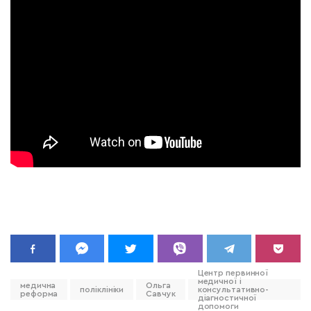
Центр первинної
медичної і
медична
Ольга
поліклініки
консультативно-
реформа
Савчук
діагностичної
допомоги