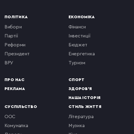
ПОЛІТИКА
ЕКОНОМІКА
вибори
фінанси
партії
інвестиції
реформи
бюджет
президент
енергетика
ВРУ
туризм
ПРО НАС
СПОРТ
РЕКЛАМА
ЗДОРОВ'Я
НАША ІСТОРІЯ
СУСПІЛЬСТВО
СТИЛЬ ЖИТТЯ
ООС
література
комуналка
музика