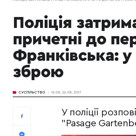
Поліція затрима
причетні до пе
Франківська: у
зброю
СУСПІЛЬСТВО
16:08, 26.08, 2017
У поліції розпов
"Pasage Gartenb