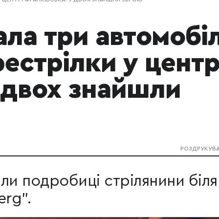
ла три автомобіл
рестрілки у центр
 двох знайшли
РОЗДРУКУВ
іли подробиці стрілянини біля
erg".