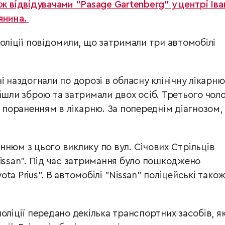
ж відвідувачами "Pasage Gartenberg" у центрі Іва
янина.
оліції повідомили, що затримали три автомобілі
і наздогнали по дорозі в обласну клінічну лікарню
йшли зброю та затримали двох осіб. Третього чоло
з пораненням в лікарню. За попереднім діагнозом,
ннюм з цього виклику по вул. Січових Стрільців
issan". Під час затримання б
уло пошкоджено
ota Prius". В автомобілі "Nissan" поліцейські тако
оліції передано декілька транспортних засобів, як