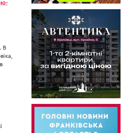
но-
. В
віка,
 в
ж
і