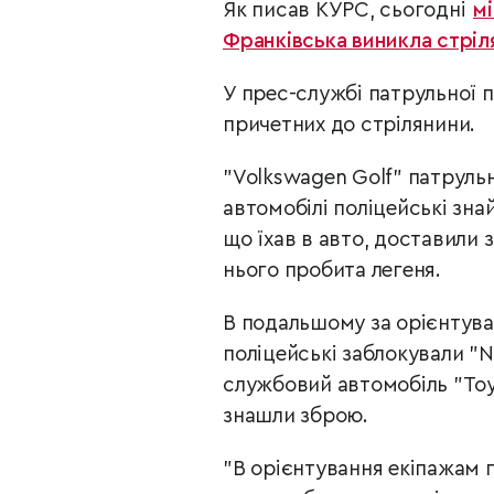
Як писав КУРС, сьогодні
мі
Франківська виникла стріл
У прес-службі патрульної п
причетних до стрілянини.
"Volkswagen Golf" патрульн
автомобілі поліцейські зна
що їхав в авто, доставили 
нього пробита легеня.
В подальшому за орієнтува
поліцейські заблокували "
N
службов
ий автомобіль "Toy
знашли зброю.
"В орієнтування екіпажам п