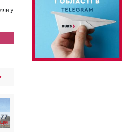
или у
r