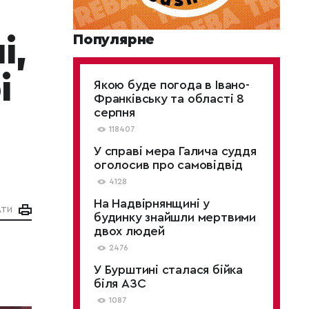
Популярне
і,
і
Якою буде погода в Івано-
Франківську та області 8
серпня
118407
У справі мера Галича суддя
оголосив про самовідвід
4128
На Надвірнянщині у
АТИ
будинку знайшли мертвими
двох людей
2476
У Бурштині сталася бійка
біля АЗС
1087