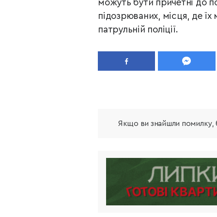
можуть
бути причетні до п
підозрюваних, місця, де їх
патрульній поліції.
Якщо ви знайшли помилку, б