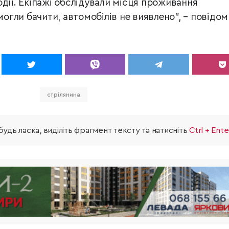
одії. Екіпажі обслідували місця проживання
 могли бачити, автомобілів не виявлено",
–
повідом
стрілянина
удь ласка, виділіть фрагмент тексту та натисніть
Ctrl + Ente