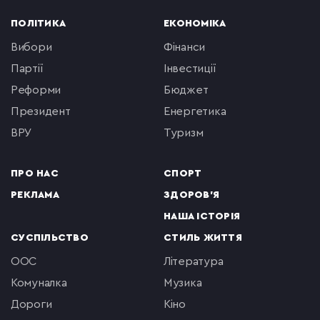
ПОЛІТИКА
ЕКОНОМІКА
вибори
фінанси
партії
інвестиції
реформи
бюджет
президент
енергетика
ВРУ
туризм
ПРО НАС
СПОРТ
РЕКЛАМА
ЗДОРОВ'Я
НАША ІСТОРІЯ
СУСПІЛЬСТВО
СТИЛЬ ЖИТТЯ
ООС
література
комуналка
музика
Дороги
кіно