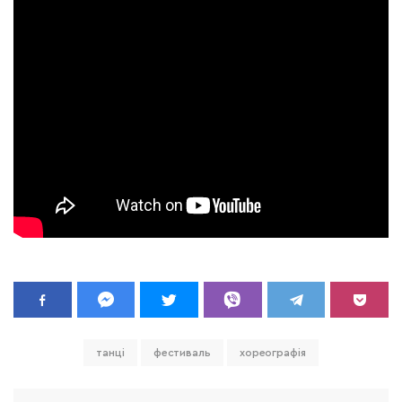
танці
фестиваль
хореографія