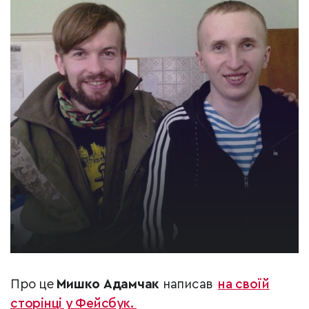
Про це
Мишко Адамчак
написав
на своїй
сторінці у Фейсбук.