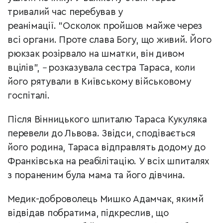
тривалий час перебував у
реанімації.
"О
сколок пройшов майже через
всі органи. Проте слава Богу, що живий. Його
рюкзак розірвало на шматки, він дивом
вцілів",
–
розказувала сестра Тараса, коли
його рятували в Київському військовому
госпіталі
.
Після Вінницького шпиталю Тараса Кукуляка
перевели до Львова. Звідси, сподівається
його родина, Тараса відправлять додому до
Франківська на реабілітацію. У всіх шпиталях
з пораненим була мама та його дівчина.
Медик-доброволець Мишко Адамчак, якимй
відвідав побратима, підкреслив, що