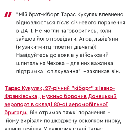
"Мій брат-кіборг Тарас Кукуляк впевнено
відновлюється після січневого поранення
в ДАП. Не могли наговоритись, коли
зайшов його провідати. Агов, львів'яни
(музики-митці-пое
ти і дівчата)!
Навідуйтесь до вояків у військовий
шпиталь на Чехова – для них важлива
підтримка і спілкування",
–
закликав він.
Тарас Кукуляк, 27-річний "кіборг" з Івано-
Франківська
,
мужньо боронив Донецький
аеропорт в складі 80-ої аеромобільної
бригади.
Він отримав тяжкі поранення
–
йому
вирізали пошкоджену осколком нирку,
ушили печінку. У важкому стані Тарас