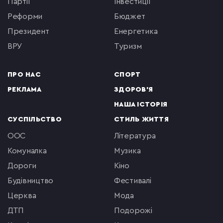
партії
інвестиції
реформи
бюджет
президент
енергетика
ВРУ
туризм
ПРО НАС
СПОРТ
РЕКЛАМА
ЗДОРОВ'Я
НАША ІСТОРІЯ
СУСПІЛЬСТВО
СТИЛЬ ЖИТТЯ
ООС
література
комуналка
музика
Дороги
кіно
будівництво
фестивалі
церква
мода
ДТП
подорожі