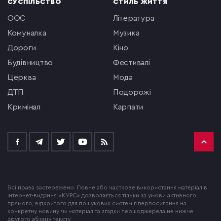
СУСПІЛЬСТВО
СТИЛЬ ЖИТТЯ
ООС
література
комуналка
музика
Дороги
кіно
будівництво
фестивалі
церква
мода
ДТП
подорожі
кримінал
Карпати
Всі права застережено. Повне або часткове використання матеріалів
інтернет-видання «КУРС» дозволяється тільки за умови активного,
прямого, відкритого для пошукових систем гіперпосилання на
конкретну новину чи матеріал та згадки першоджерела не нижче
другого абзацу тексту.