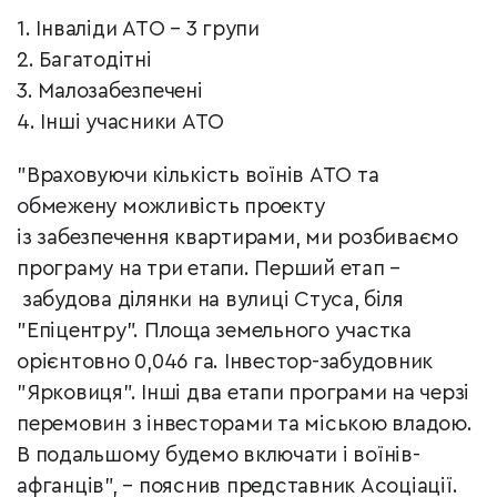
1. Інваліди АТО
–
3 групи
2. Багатодітні
3. Малозабезпечені
4. Інші учасники АТО
"Враховуючи кількість воїнів АТО та
обмежену можливість проекту
із забезпечення квартирами, ми розбиваємо
програму на три етапи. Перший етап
–
забудова ділянки на вулиці Стуса, біля
"Епіцентру". Площа земельного участка
орієнтовно 0,046 га. Інвестор-забудовник
"Ярковиця".
Інші два етапи програми на черзі
перемовин з інвесторами та міською владою.
В подальшому будемо включати і воїнів-
афганців",
–
пояснив представник Асоціації.