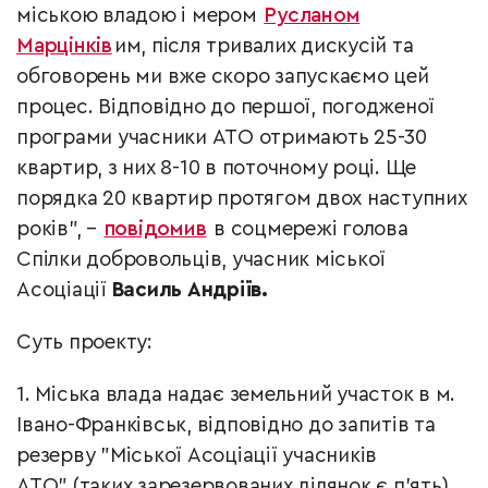
міською владою і мером
Русланом
Марцінків
им, після тривалих дискусій та
обговорень ми вже скоро запускаємо цей
процес. Відповідно до першої, погодженої
програми учасники АТО отримають 25-30
квартир, з них 8-10 в поточному році. Ще
порядка 20 квартир протягом двох наступних
років", –
повідомив
в соцмережі голова
Спілки добровольців, учасник міської
Асоціації
Василь Андріїв.
Суть проекту:
1. Міська влада надає земельний участок в м.
Івано-Франківськ, відповідно до запитів та
резерву "Міської Асоціації учасників
АТО" (таких зарезервованих ділянок є п'ять).