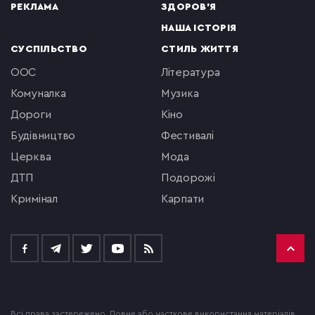
РЕКЛАМА
ЗДОРОВ'Я
НАША ІСТОРІЯ
СУСПІЛЬСТВО
СТИЛЬ ЖИТТЯ
ООС
література
комуналка
музика
Дороги
кіно
будівництво
фестивалі
церква
мода
ДТП
подорожі
кримінал
Карпати
Всі права застережено. Повне або часткове використання матеріалів