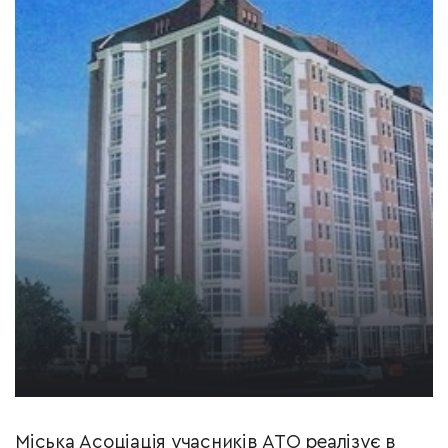
Міська Асоціація учасників АТО реалізує в