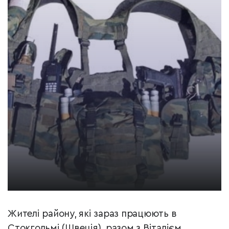
Жителі району, які зараз працюють в
Стокгольмі (Швеція), разом з Віталієм