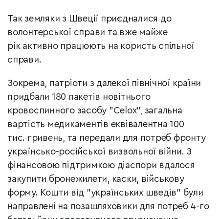
Так земляки з Швеції приєдналися до
волонтерської справи та вже майже
рік активно працюють на користь спільної
справи.
Зокрема, патріоти з далекої північної країни
придбали 180 пакетів новітнього
кровоспинного засобу "Celox", загальна
вартість медикаментів еквівалентна 100
тис. гривень, та передали для потреб фронту
українсько-російської визвольної війни. З
фінансовою підтримкою діаспори вдалося
закупити бронежилети, каски, військову
форму. Кошти від "українських шведів" були
направлені на позашляховики для потреб 4-го