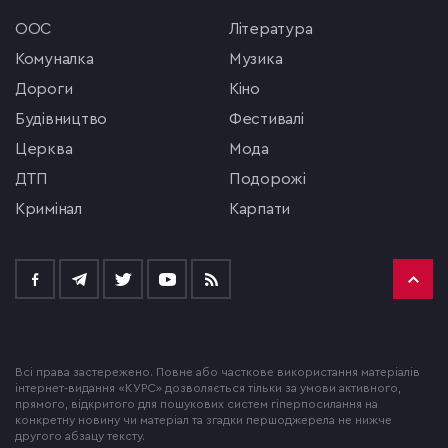
ООС
література
комуналка
музика
Дороги
кіно
будівництво
фестивалі
церква
мода
ДТП
подорожі
кримінал
Карпати
Всі права застережено. Повне або часткове використання матеріалів
інтернет-видання «КУРС» дозволяється тільки за умови активного,
прямого, відкритого для пошукових систем гіперпосилання на
конкретну новину чи матеріал та згадки першоджерела не нижче
другого абзацу тексту.