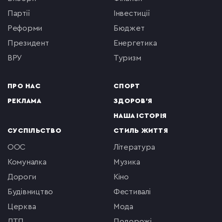
партії
інвестиції
реформи
бюджет
президент
енергетика
ВРУ
туризм
ПРО НАС
СПОРТ
РЕКЛАМА
ЗДОРОВ'Я
НАША ІСТОРІЯ
СУСПІЛЬСТВО
СТИЛЬ ЖИТТЯ
ООС
література
комуналка
музика
Дороги
кіно
будівництво
фестивалі
церква
мода
ДТП
подорожі