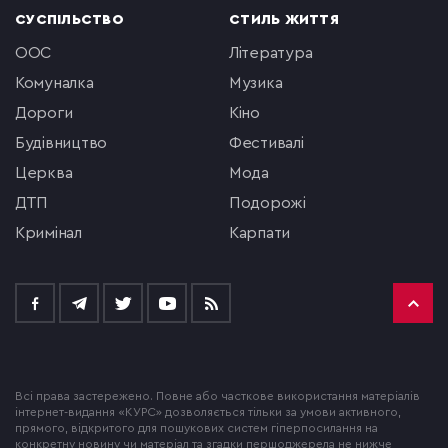
СУСПІЛЬСТВО
СТИЛЬ ЖИТТЯ
ООС
література
комуналка
музика
Дороги
кіно
будівництво
фестивалі
церква
мода
ДТП
подорожі
кримінал
Карпати
Всі права застережено. Повне або часткове використання матеріалів
інтернет-видання «КУРС» дозволяється тільки за умови активного,
прямого, відкритого для пошукових систем гіперпосилання на
конкретну новину чи матеріал та згадки першоджерела не нижче