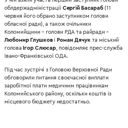
У ній взяли участь перший заступник голови
облдержадміністрації
Сергій Басараб
(11
червня його обрано заступником голови
обласної ради), а також очільники
Коломийщини – голови РДА та райради –
Любомир Глушков
і
Роман Дячук
та міський
голова
Ігор Слюсар
, повідомляє прес-служба
Івано-Франківської ОДА.
Під час зустрічі з Головою Верховної Ради
обговорили питання своєчасної виплати
заробітної плати медичним працівникам
Коломийського району, оскільки коштів із
місцевого бюджету недостатньо.