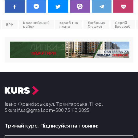
Коломийський
заробітна
Любомир
Сергій
ВРУ
район
плата
Глушков
Басараб
Івано-Франківськ,
вул. Тринітарська, 11, оф.
5
kurs.if.ua@gmail.com
+380 73 113 2025
Тримай курс.
Підписуйся на новини: