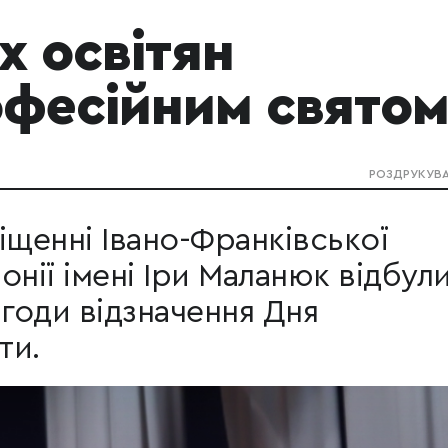
х освітян
офесійним свято
РОЗДРУКУВ
іщенні Івано-Франківської
онії імені Іри Маланюк відбул
агоди відзначення Дня
ти.