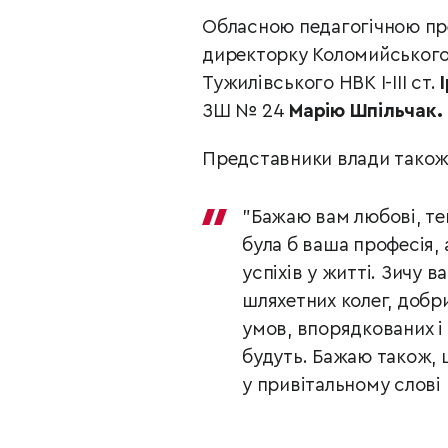
Обласною педагогічною пр
директорку Коломийського 
Тужилівського НВК І-ІІІ ст.
ЗШ № 24
Марію Шпільчак.
Представники влади також 
"Бажаю вам любові, те
була б ваша професія,
успіхів у житті. Зичу 
шляхетних колег, добр
умов, впорядкованих і 
будуть. Бажаю також, 
у привітальному слові