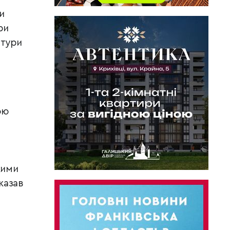
и
ри
атури
ою
кими
казав