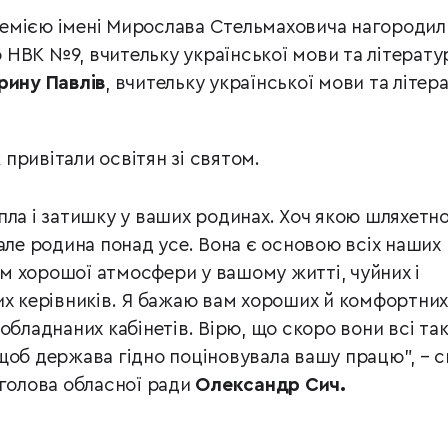
емією імені Мирослава Стельмаховича нагородил
НВК №9, вчительку української мови та літерату
Ірину Павлів
, вчительку української мови та літер
привітали освітян зі святом.
пла і затишку у ваших родинах. Хоч якою шляхетн
 але родина понад усе. Вона є основою всіх наших
вам хорошої атмосфери у вашому житті, чуйних і
их керівників. Я бажаю вам хороших й комфортних
обладнаних кабінетів. Вірю, що скоро вони всі та
щоб держава гідно поціновувала вашу працю", – с
 голова обласної ради
Олександр Сич.