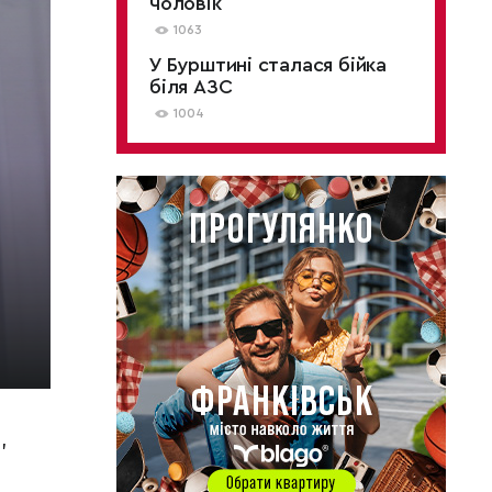
чоловік
1063
У Бурштині сталася бійка
біля АЗС
1004
,