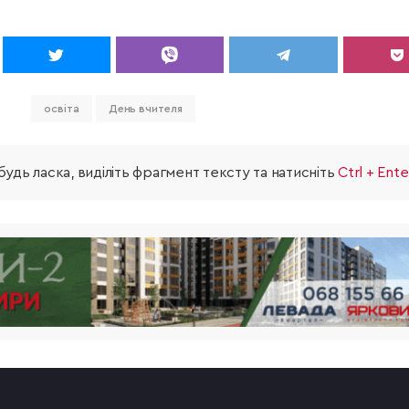
освіта
День вчителя
удь ласка, виділіть фрагмент тексту та натисніть
Ctrl + Ente