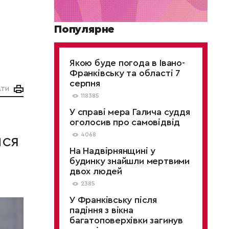
Популярне
м
Якою буде погода в Івано-
Франківську та області 7
серпня
АТИ
118385
У справі мера Галича суддя
оголосив про самовідвід
4068
ися
На Надвірнянщині у
будинку знайшли мертвими
двох людей
2385
У Франківську після
падіння з вікна
багатоповерхівки загинув