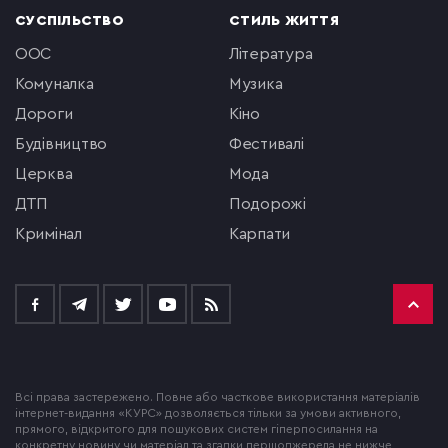
СУСПІЛЬСТВО
СТИЛЬ ЖИТТЯ
ООС
література
комуналка
музика
Дороги
кіно
будівництво
фестивалі
церква
мода
ДТП
подорожі
кримінал
Карпати
Всі права застережено. Повне або часткове використання матеріалів
інтернет-видання «КУРС» дозволяється тільки за умови активного,
прямого, відкритого для пошукових систем гіперпосилання на
конкретну новину чи матеріал та згадки першоджерела не нижче