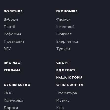
ПОЛІТИКА
ЕКОНОМІКА
вибори
фінанси
партії
інвестиції
реформи
бюджет
президент
енергетика
ВРУ
туризм
ПРО НАС
СПОРТ
РЕКЛАМА
ЗДОРОВ'Я
НАША ІСТОРІЯ
СУСПІЛЬСТВО
СТИЛЬ ЖИТТЯ
ООС
література
комуналка
музика
Дороги
кіно