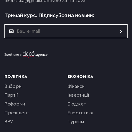
5
kurs.if.ua@gmail.com
+380 73 113 2025
Тримай курс.
Підписуйся на новини:
ПОЛІТИКА
ЕКОНОМІКА
вибори
фінанси
партії
інвестиції
реформи
бюджет
президент
енергетика
ВРУ
туризм