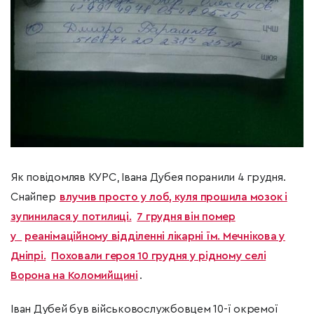
Як повідомляв КУРС, Івана Дубея поранили 4 грудня.
Снайпер
влучив просто у лоб, куля прошила мозок і
зупинилася у потилиці.
7 грудня він помер
у
реанімаційному відділенні лікарні їм. Мечнікова у
Дніпрі.
Поховали героя 10 грудня у рідному селі
Ворона на Коломийщині
.
Іван Дубей був військовослужбовцем 10-ї окремої