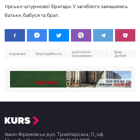
гірсько-штурмової бригади. У загиблого залишились
батьки, бабуся та брат.
допомога
Іван
поранені
благодійність
пораненим
Дубей
Івано-Франківськ,
вул. Тринітарська, 11, оф.