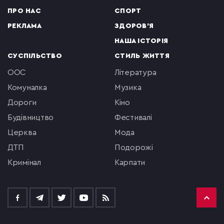
ПРО НАС
СПОРТ
РЕКЛАМА
ЗДОРОВ'Я
НАША ІСТОРІЯ
СУСПІЛЬСТВО
СТИЛЬ ЖИТТЯ
ООС
література
комуналка
музика
Дороги
кіно
будівництво
фестивалі
церква
мода
ДТП
подорожі
кримінал
Карпати