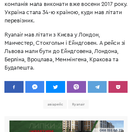
компанія мала виконати вже восени 2017 року.
Україна стала 34-ю країною, куди мав літати
перевізник.
Ryanair мав літати з Києва у Лондон,
Манчестер, Стокгольм і Ейндговен. А рейси зі
Львова мали бути до Ейндговена, Лондона,
Берліна, Вроцлава, Меммінгена, Кракова та
Будапешта.
авіарейс
Ryanair