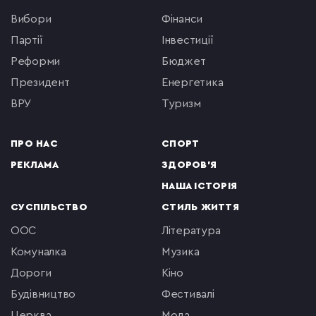
вибори
фінанси
партії
інвестиції
реформи
бюджет
президент
енергетика
ВРУ
туризм
ПРО НАС
СПОРТ
РЕКЛАМА
ЗДОРОВ'Я
НАША ІСТОРІЯ
СУСПІЛЬСТВО
СТИЛЬ ЖИТТЯ
ООС
література
комуналка
музика
Дороги
кіно
будівництво
фестивалі
церква
мода