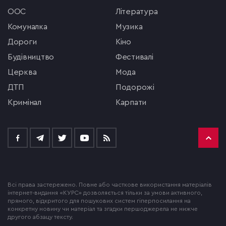
ООС
література
комуналка
музика
Дороги
кіно
будівництво
фестивалі
церква
мода
ДТП
подорожі
кримінал
Карпати
Всі права застережено. Повне або часткове використання матеріалів
інтернет-видання «КУРС» дозволяється тільки за умови активного,
прямого, відкритого для пошукових систем гіперпосилання на
конкретну новину чи матеріал та згадки першоджерела не нижче
другого абзацу тексту.