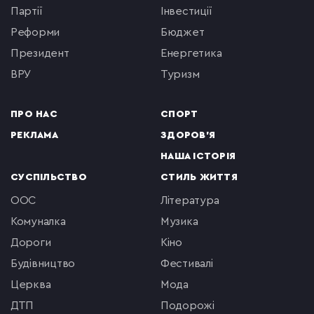
партії
інвестиції
реформи
бюджет
президент
енергетика
ВРУ
туризм
ПРО НАС
СПОРТ
РЕКЛАМА
ЗДОРОВ'Я
НАША ІСТОРІЯ
СУСПІЛЬСТВО
СТИЛЬ ЖИТТЯ
ООС
література
комуналка
музика
Дороги
кіно
будівництво
фестивалі
церква
мода
ДТП
подорожі