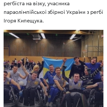
регбіста на візку, учасника
параолімпійської збірної України з регбі
Ігоря Кипещука.