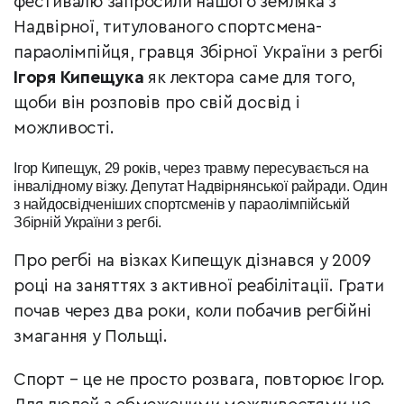
фестивалю запросили нашого земляка з
Надвірної, титулованого спортсмена-
параолімпійця, гравця Збірної України з регбі
Ігоря Кипещука
як лектора саме для того,
щоби він розповів про свій досвід і
можливості.
Ігор Кипещук, 29 років,
через травму пересувається на
інвалідному візку. Д
епутат Надвірнянської райради. Один
з найдосвідченіших спортсменів у параолімпійській
Збірній України з регбі.
Про регбі на візках Кипещук дізнався у 2009
році на заняттях з активної реабілітації. Грати
почав через два роки, коли побачив регбійні
змагання у Польщі.
Спорт – це не просто розвага, повторює Ігор.