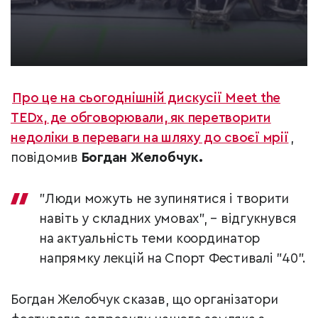
Про це на сьогоднішній дискусії Meet the
TEDx, де обговорювали, як перетворити
недоліки в переваги на шляху до своєї мрії
,
повідомив
Богдан Желобчук.
"Люди можуть не зупинятися і творити
навіть у складних умовах", – відгукнувся
на актуальність теми координатор
напрямку лекцій на Спорт Фестивалі "40".
Богдан Желобчук сказав, що організатори