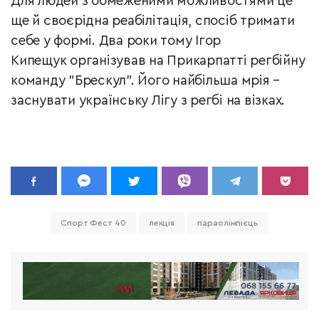
Для людей з обмеженими можливостями це
ще й своєрідна реабілітація, спосіб тримати
себе у формі. Два роки тому Ігор
Кипещук організував на Прикарпатті регбійну
команду "Брескул". Його найбільша мрія –
заснувати українську Лігу з регбі на візках.
Спорт Фест 40
лекція
параолімпієць