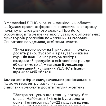
В Управлінні ДСНС в Івано-Франківській області
відбулася прес-конференція, присвячена скорому
початку опалювального сезону. Про його
особливості та безпечну експлуатацію обігрівальних
пристороїв розповіли пожежники та газовики.
Синоптики повідомили, якої зими чекати.
"Зима цього року на Прикарпатті почалася
досить рано. Зустріли її рятувальники на
горі Піп Іван. Температура повітря
складала -5 градусів, а сніговий покрив до
60 сантиметрів",
–
нагадав
Володимир
Чернецький,
начальник УДСНС в Івано-
Франківській області.
Володимир Фригович,
начальник регіонального
Гідрометеоцентру, зазначив, що
синоптики очікують досить теплий жовтень.
"Завтра очікуємо ще теплішу погоду, без
опадів. Найближчі 5-6 днів буде золота
осінь. Температура 15-22 градуси вдень,