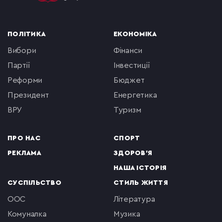
ПОЛІТИКА
ЕКОНОМІКА
вибори
фінанси
партії
інвестиції
реформи
бюджет
президент
енергетика
ВРУ
туризм
ПРО НАС
СПОРТ
РЕКЛАМА
ЗДОРОВ'Я
НАША ІСТОРІЯ
СУСПІЛЬСТВО
СТИЛЬ ЖИТТЯ
ООС
література
комуналка
музика