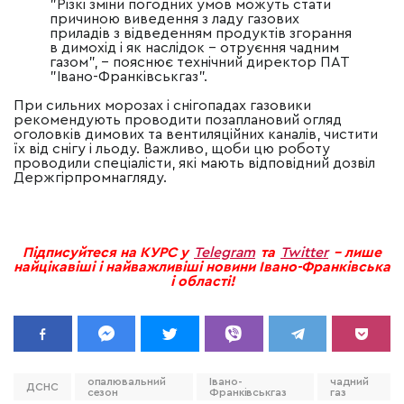
"Різкі зміни погодних умов можуть стати
причиною виведення з ладу газових
приладів з відведенням продуктів згорання
в димохід і як наслідок
–
отруєння чадним
газом",
–
пояснює технічний директор ПАТ
"Івано-Франківськгаз".
При сильних морозах і снігопадах газовики
рекомендують проводити позаплановий огляд
оголовків димових та вентиляційних каналів, чистити
їх від снігу і льоду. Важливо, щоби цю роботу
проводили спеціалісти, які мають відповідний дозвіл
Держгірпромнагляду.
Підписуйтеся на КУРС у
Telegram
та
Twitter
– лише
найцікавіші і найважливіші новини Івано-Франківська
і області!
опалювальний
Івано-
чадний
ДСНС
сезон
Франківськгаз
газ