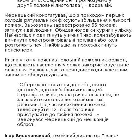
вночі 5-10. Солідний сніг прогнозуємо у
другій половині листопада",
–
додав він.
Чернецький констатував, що з приходом перших
холодів рятувальники фіксують збільшення кількості
пожеж. За жовтень зареєстровано 35 пожеж,
загинули дві людини. Обидва чоловіки курили у ліжку.
Найчастіше люди гинуть у нічний час, коли забувають
вимкнути електронагрівальні прилади або коли
розтоплять печі. Найбільше на пожежах гинуть
пенсіонери.
Ризик у тому, пояснив головний пожежник області,
що більшість населення у селах використовує пічне
опалення. На жаль, часто печі і димоходи належним
чином не обслуговуються.
"Обережно ставтеся до себе, свого
здоров'я, здоров'я близьких людей.
Перевірте пічне, електричне опалення, не
запалюйте вогонь з легкозаймистих
речовин. Під час виникнення пожежі
телефонуйте 112 і після того вже
приступайте до гасіння пожежі",
–
звернувся Чернецький до мешканців
області.
Ігор Височанський
, технічний директор "Івано-