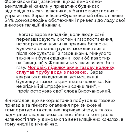
Франківськгаз", зазначив, що за димохідно-
венталяційні канали у приватних будинках
відповідають самі власники, у багатоквартирних –
управителі. Зараз в Івано-Франківській області лише
54% домоволодінь обстежили і привели до ладу свої
димовенталяційні канали.
"Багато зараз випадків, коли люди самі
перелаштовують системи газопостачання,
не звертаючи уваги на правила безпеки.
Будь-яка реконструкція можлива лише
після консультації з газовиками. Минулого
тижня ми були свідками, коли 66 квартир
на Галицькій у Франківську залишились без
газу.
Чоловік, підключаючи газову колонку,
сплутав трубу води з газовою.
Зараз
аварія вже ліквідована, усі мешканці
будинку з газом, окрім цього чоловіка. Він
не згідний зі штрафними санкціями", –
проілюстрував свої слова Височанський.
Він нагадав, що використання побутових газових
приладів та пічного опалення при зниженні
температури та сильних поривах вітру, а також
надмірних опадах вимагає постійного контролю
наявності тяги у димових та вентиляційних каналах, в
тому числі і в нічний час.