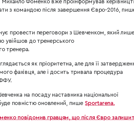
ої Михайло Фоменко вже проінформував керівницт
ати з командою після завершення Євро-2016, пиш
нує провести переговори з Шевченком, який лише
йно увійшов до тренерського
го тренера.
лядається як пріоритетна, але для її затверджен
амого фахівця, але і досить тривала процедура
ФФУ.
Шевченка на посаду наставника національної
буде повністю оновлений, пише
Sportarena.
менко повідомив гравцям, що після Євро залиши