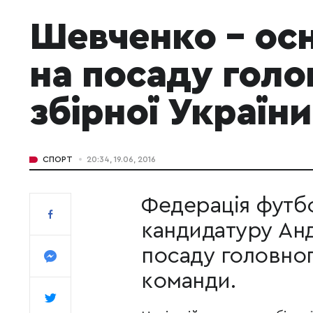
Шевченко – ос
на посаду голо
збірної України
СПОРТ
20:34, 19.06, 2016
Федерація футбо
кандидатуру Анд
посаду головног
команди.