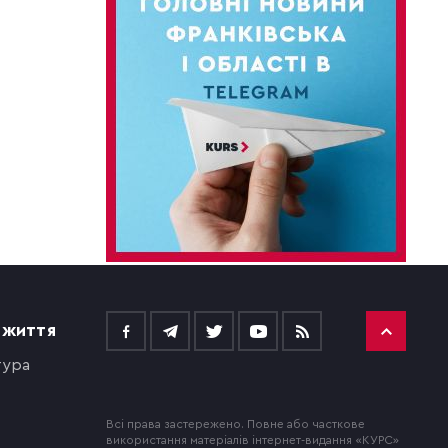
 ЖИТТЯ
тура
Всі права застережено. Повне або часткове
використання матеріалів інтернет-видання «КУРС»