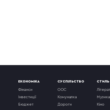
ЕКОНОМІКА
СУСПІЛЬСТВО
СТИЛЬ
фінанси
ООС
літера
інвестиції
комуналка
музика
бюджет
Дороги
кіно