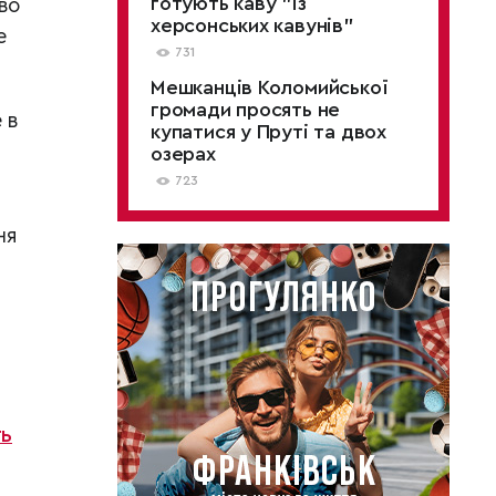
готують каву "із
во
херсонських кавунів"
е
731
Мешканців Коломийської
громади просять не
 в
купатися у Пруті та двох
озерах
723
ня
ть