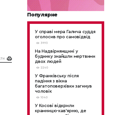
Популярне
У справі мера Галича суддя
оголосив про самовідвід
3993
На Надвірнянщині у
будинку знайшли мертвими
АТИ
двох людей
2240
У Франківську після
падіння з вікна
багатоповерхівки загинув
чоловік
1040
У Косові відкрили
крамницю-кав'ярню, де