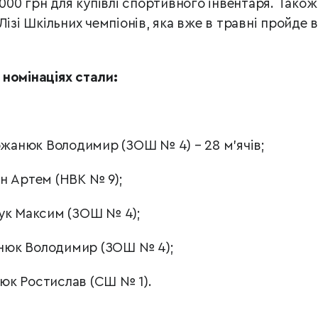
000 грн для купівлі спортивного інвентаря. Також
Лізі Шкільних чемпіонів, яка вже в травні пройде в
 номінаціях стали:
анюк Володимир (ЗОШ № 4) – 28 м'ячів;
н Артем (НВК № 9);
ук Максим (ЗОШ № 4);
юк Володимир (ЗОШ № 4);
юк Ростислав (СШ № 1).