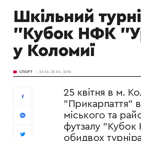
Шкільний турні
"Кубок НФК "У
у Коломиї
СПОРТ
23:23, 25.04, 2016
25 квітня в м. 
"Прикарпаття" в
міського та рай
футзалу "Кубок 
обидвох турніра