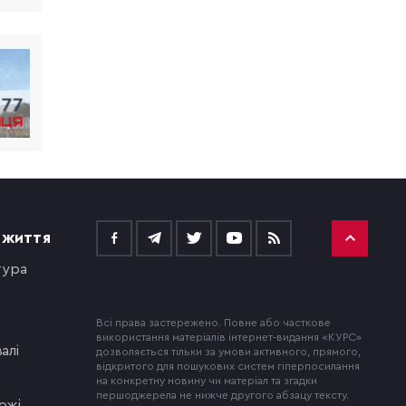
 ЖИТТЯ
тура
Всі права застережено. Повне або часткове
використання матеріалів інтернет-видання «КУРС»
алі
дозволяється тільки за умови активного, прямого,
відкритого для пошукових систем гіперпосилання
на конкретну новину чи матеріал та згадки
першоджерела не нижче другого абзацу тексту.
ожі