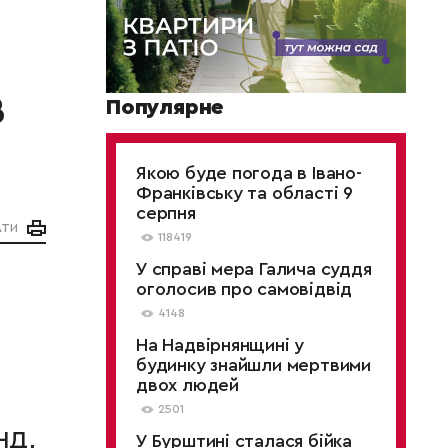
в
Популярне
Якою буде погода в Івано-
Франківську та області 9
серпня
АТИ
118419
У справі мера Галича суддя
оголосив про самовідвід
4148
На Надвірнянщині у
будинку знайшли мертвими
двох людей
2501
нд,
У Бурштині сталася бійка