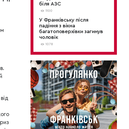
біля АЗС
1100
У Франківську після
падіння з вікна
ям
багатоповерхівки загинув
чоловік
1078
в.
й
 від
кого
приз