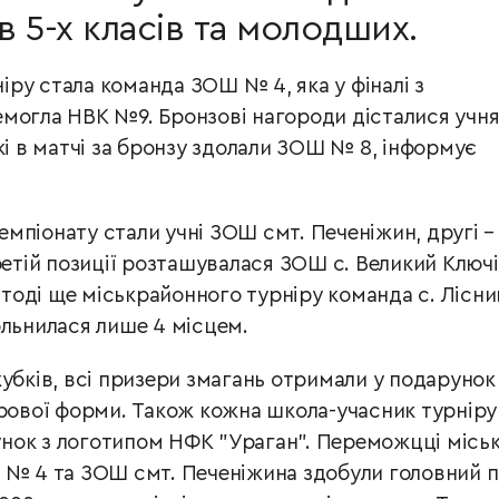
в 5-х класів та молодших.
ніру стала команда ЗОШ № 4
, яка у фіналі з
могла НВК №9. Бронзові нагороди дісталися учн
кі в матчі за бронзу здолали ЗОШ № 8, інформує
мпіонату стали учні ЗОШ смт. Печеніжин, другі –
етій позиції розташувалася ЗОШ с. Великий Ключі
оді ще міськрайонного турніру команда с. Лісни
ольнилася лише 4 місцем.
убків, всі призери змагань отримали у подарунок
грової форми. Також кожна школа-учасник турніру
нок з логотипом НФК "Ураган". Переможцці місь
 № 4 та ЗОШ смт. Печеніжина здобули головний 