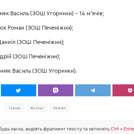
няк Василь (ЗОШ Угорники)
–
14 м'ячів;
к Роман (ЗОШ Печеніжин);
аниїл (ЗОШ Печеніжин);
дрій (ЗОШ Печеніжин);
чняк Василь (ЗОШ Угорники).
турнір
Футзал
Ураган
удь ласка, виділіть фрагмент тексту та натисніть
Ctrl + Ente