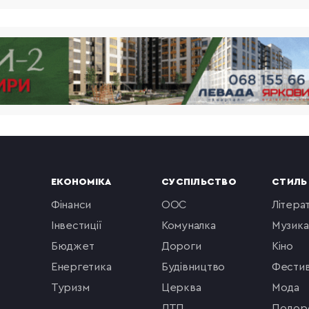
ЕКОНОМІКА
СУСПІЛЬСТВО
СТИЛЬ
фінанси
ООС
літера
інвестиції
комуналка
музика
бюджет
Дороги
кіно
енергетика
будівництво
фестив
туризм
церква
мода
ДТП
подор