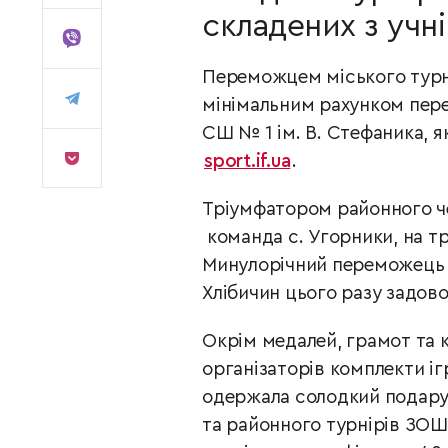
складених з учні
Переможцем міського тур
мінімальним рахунком пере
СШ № 1 ім. В. Стефаника, я
sport.if.ua
.
Тріумфатором районного че
команда с. Угорники, на тр
Минулорічний переможець т
Хлібичин цього разу задов
Окрім медалей, грамот та к
організаторів комплекти і
одержала солодкий подару
та районного турнірів ЗОШ