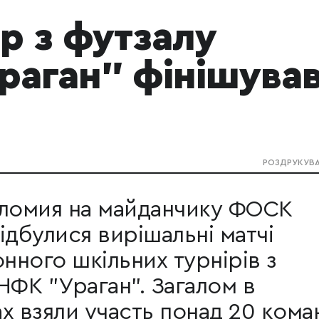
р з футзалу
раган" фінішува
РОЗДРУКУВ
Коломия на майданчику ФОСК
ідбулися вирішальні матчі
онного шкільних турнірів з
НФК "Ураган". Загалом в
х взяли участь понад 20 кома