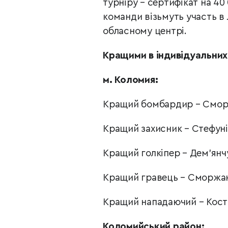
турніру
–
сертифікат на 40 
команди візьмуть участь в 
обласному центрі.
Кращими в індивідуальних
м. Коломия:
Кращий бомбардир
–
Сморж
Кращий захисник
–
Стефуні
Кращий голкіпер
–
Дем'янч
Кращий гравець
–
Сморжан
Кращий нападаючий
–
Кост
Коломийський район: