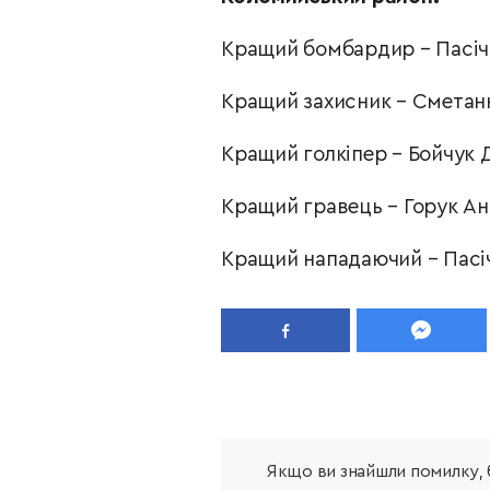
Кращий бомбардир
–
Пасіч
Кращий захисник
–
Сметаню
Кращий голкіпер
–
Бойчук Д
Кращий гравець
–
Горук Ан
Кращий нападаючий
–
Пасі
Якщо ви знайшли помилку, б