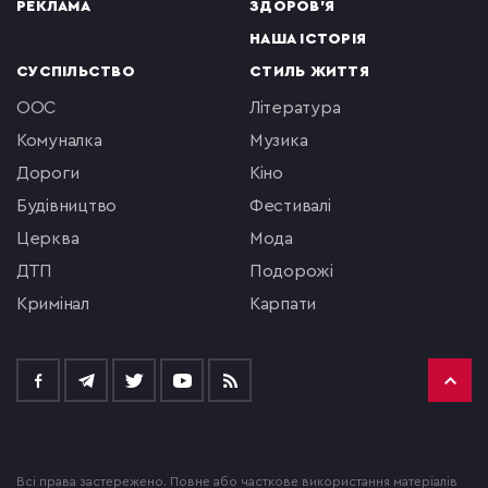
РЕКЛАМА
ЗДОРОВ'Я
НАША ІСТОРІЯ
СУСПІЛЬСТВО
СТИЛЬ ЖИТТЯ
ООС
література
комуналка
музика
Дороги
кіно
будівництво
фестивалі
церква
мода
ДТП
подорожі
кримінал
Карпати
Всі права застережено. Повне або часткове використання матеріалів