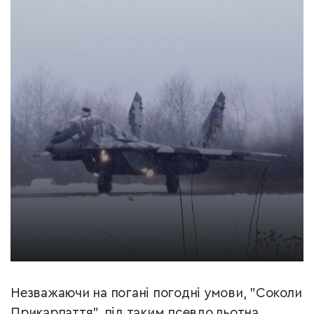
Незважаючи на погані погодні умови, "Соколи
Прикарпаття", під таким псевдо льотна