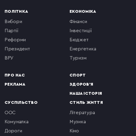
ПОЛІТИКА
ЕКОНОМІКА
вибори
фінанси
партії
інвестиції
реформи
бюджет
президент
енергетика
ВРУ
туризм
ПРО НАС
СПОРТ
РЕКЛАМА
ЗДОРОВ'Я
НАША ІСТОРІЯ
СУСПІЛЬСТВО
СТИЛЬ ЖИТТЯ
ООС
література
комуналка
музика
Дороги
кіно