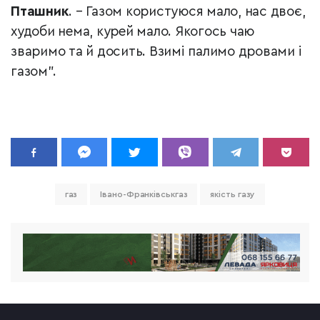
Пташник
. – Газом користуюся мало, нас двоє,
худоби нема, курей мало. Якогось чаю
зваримо та й досить. Взимі палимо дровами і
газом".
газ
Івано-Франківськгаз
якість газу