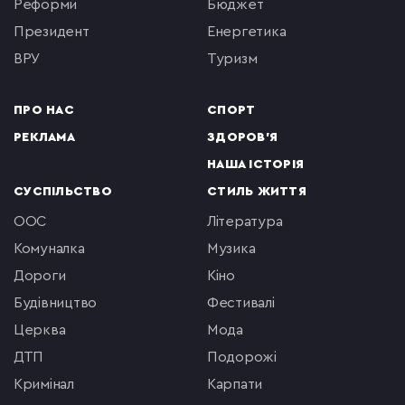
реформи
бюджет
президент
енергетика
ВРУ
туризм
ПРО НАС
СПОРТ
РЕКЛАМА
ЗДОРОВ'Я
НАША ІСТОРІЯ
СУСПІЛЬСТВО
СТИЛЬ ЖИТТЯ
ООС
література
комуналка
музика
Дороги
кіно
будівництво
фестивалі
церква
мода
ДТП
подорожі
кримінал
Карпати