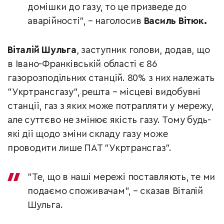
домішки до газу, то це призведе до
аварійності", – наголосив
Василь Вітюк.
Віталій Шульга
, заступник голови, додав, що
в Івано-Франківській області є 86
газорозподільних станцій. 80% з них належать
"Укртрансгазу", решта – місцеві видобувні
станції, газ з яких може потрапляти у мережу,
але суттєво не змінює якість газу. Тому будь-
які дії щодо зміни складу газу може
проводити лише ПАТ "Укртрансгаз".
"Те, що в наші мережі поставляють, те ми
подаємо споживачам", – сказав Віталій
Шульга.